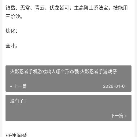
镇岳、无常、青云、伏龙皆可，主高阶土系法宝，技能用
三阶沙。
炼化：
全叶。
火影忍者手机游戏鸣人哪个形态强 火影忍者手游戏仔
« 上一篇
2026-01-01
没有了！
下一篇 »
延伸阅读