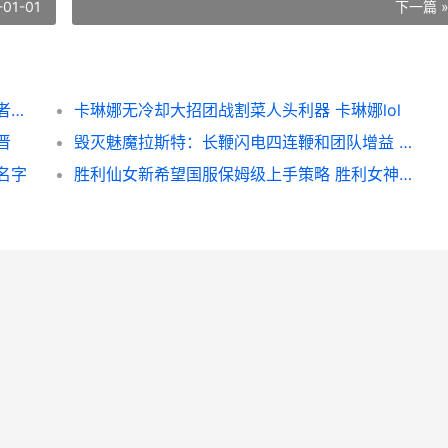
-01-01
下一篇 
火影忍者手机游戏哪个英雄相对最牛 火影忍者手机游戏终极风暴
卡琳娜无冷却大招团战割菜人头利器 卡琳娜lol
晋
毁灭魅魔拉斯特：长鞭闪电四连鞭和团队增益 毁灭魅魔拉斯特怎么打
名字
胜利仙女新希望国服保姆级上手策略 胜利女神百科