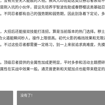
，没有完全无人能敌的人物。疾风咒印佐助这类点券忍者表现不
是刚入坑的小伙伴，提议先培养宇智波佐助或春野樱这类基础忍
。不同忍者都有自己的强势期和弱势期，因此别急着下定论，多
，大招后还能接双技能打连招，算是当前版本的热门选择。秽土
合火遁能瞬间秒人，操作上限很高。初代火影的格挡效果和无限
。不过这些忍者都需要一定练习，别一上来就追求高难度，先摸
。顶级忍者提供的全属性加成更明显，平时多参和活动主题攒碎
属性在实战中效果一般。通灵兽更新和天赋加点也能带来稳定的
没有了！