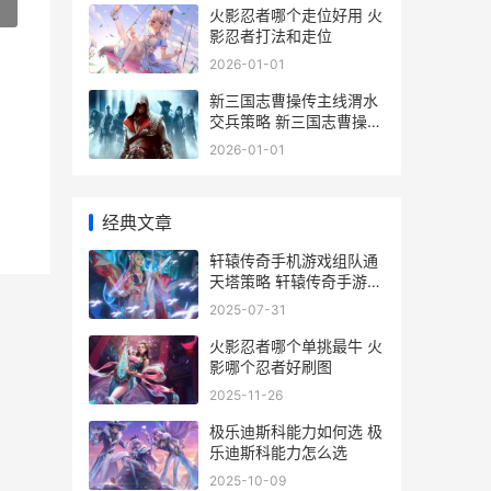
»
火影忍者哪个走位好用 火
影忍者打法和走位
2026-01-01
新三国志曹操传主线渭水
交兵策略 新三国志曹操传
兑换码
2026-01-01
经典文章
轩辕传奇手机游戏组队通
天塔策略 轩辕传奇手游下
载安装
2025-07-31
火影忍者哪个单挑最牛 火
影哪个忍者好刷图
2025-11-26
极乐迪斯科能力如何选 极
乐迪斯科能力怎么选
2025-10-09