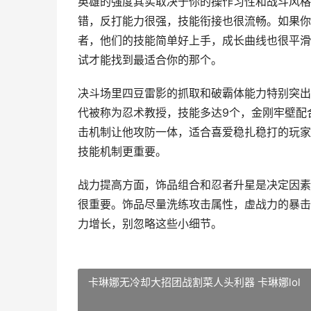
英雄的强度其实取决于你的操作习性和战斗风格
错，反打能力很强，技能衔接也很流畅。如果你
者，他们的技能简单好上手，成长曲线也很平滑
试才能找到最适合你的那个。
决斗场里四豆雷影的抓取和破霸体能力特别突出
代被称为忍术教授，技能多达9个，金刚牢壁配
击机制让他攻防一体，适合喜爱稳扎稳打的玩家
技能机制更重要。
战力提高方面，饰品组合和忍者升星是决定因素
很重要。饰品尽量洗练攻击属性，虚战力的暴击
力增长，别忽略这些小细节。
卡琳娜无冷却大招团战割菜人头利器 卡琳娜lol