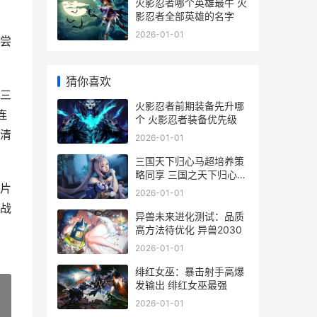
火影忍者哪个英雄最牛 火
影忍者全部英雄的名字
2026-01-01
尝
猜你喜欢
三
火影忍者前期装备先升哪
连
个 火影忍者装备优先级
清
2026-01-01
三国天下归心马超培养策
略同享 三国之天下归心什
片
么时候结束
2026-01-01
战
异兽未来进化测试：品质
高方法待优化 异兽2030
2026-01-01
绯红女巫：暴击射手高爆
发输出 绯红女巫最强
2026-01-01