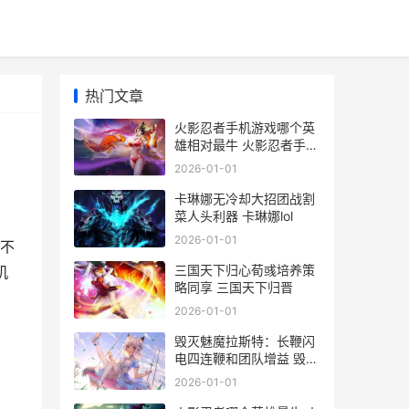
热门文章
火影忍者手机游戏哪个英
雄相对最牛 火影忍者手机
游戏终极风暴
2026-01-01
卡琳娜无冷却大招团战割
菜人头利器 卡琳娜lol
2026-01-01
不
三国天下归心荀彧培养策
机
略同享 三国天下归晋
2026-01-01
毁灭魅魔拉斯特：长鞭闪
电四连鞭和团队增益 毁灭
魅魔拉斯特怎么打
2026-01-01