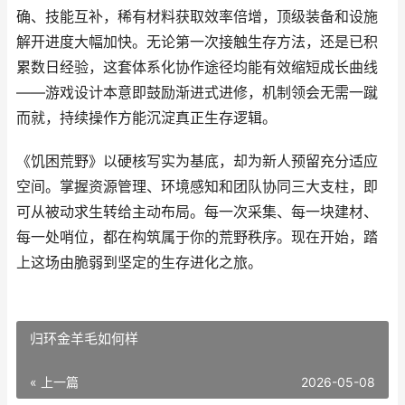
确、技能互补，稀有材料获取效率倍增，顶级装备和设施
解开进度大幅加快。无论第一次接触生存方法，还是已积
累数日经验，这套体系化协作途径均能有效缩短成长曲线
——游戏设计本意即鼓励渐进式进修，机制领会无需一蹴
而就，持续操作方能沉淀真正生存逻辑。
《饥困荒野》以硬核写实为基底，却为新人预留充分适应
空间。掌握资源管理、环境感知和团队协同三大支柱，即
可从被动求生转给主动布局。每一次采集、每一块建材、
每一处哨位，都在构筑属于你的荒野秩序。现在开始，踏
上这场由脆弱到坚定的生存进化之旅。
归环金羊毛如何样
« 上一篇
2026-05-08