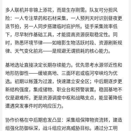
多人联机并非锦上添花，而是生存刚需。队友可分担风
险：一人专注草药和石材采集，一人预判天时识别昼夜更
迭节拍，另一人同步搭建临时庇护所。徒手采集效率低
下，尽早制作基础工具，才能提高资源获取稳定性。同
时，熟悉环境节律——如暗影生物活跃时段、资源刷新规
律、天气变化前兆——是规避无谓损耗的核心能力。
基地选址直接决定长期存续能力。优先思考水源邻近性和
地形防御性——缓坡高地、三面环岩或临河窄峡均为优
选。初期以帐篷为过渡，快速建立安全区；中后期逐步更
新结构强度，集成储物、职业台和预警装置。稳固基地不
仅是避难所，更是资源调度中枢和战略支点，能显著降低
遭遇突发事件时的响应压力。
协作价格在中后期愈发凸显：采集组保障物资流转，建造
组强化防御纵深，战斗组应对高威胁目标。通过分工明