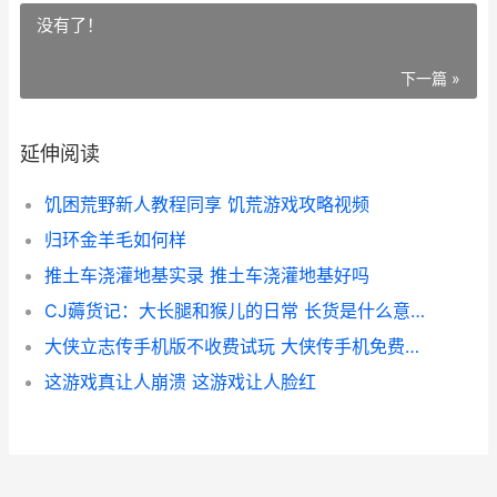
没有了！
下一篇 »
延伸阅读
饥困荒野新人教程同享 饥荒游戏攻略视频
归环金羊毛如何样
推土车浇灌地基实录 推土车浇灌地基好吗
CJ薅货记：大长腿和猴儿的日常 长货是什么意思啊
大侠立志传手机版不收费试玩 大侠传手机免费版下载
这游戏真让人崩溃 这游戏让人脸红