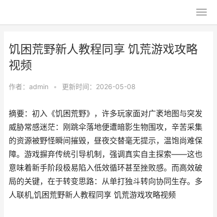
饥困荒野新人教程同享 饥荒游戏攻略
视频
作者：
admin
•
更新时间：2026-05-08
摘要：初入《饥困荒野》，许多玩家面对广袤地图与突发
威胁常感迷茫：刚跳伞落地便遭暗影生物围攻，辛苦采集
的资源被野怪瞬间摧毁，昼夜交替毫无提示，温饱尚难保
障。游戏摒弃传统引导机制，强调真实自主探索——这也
意味着新手阶段极易陷入低效循环甚至挫败感。而高效破
局的关键，在于转变思路：从单打独斗转向协同生存。多
人联机,饥困荒野新人教程同享 饥荒游戏攻略视频