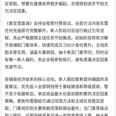
定获取。想要在盛唐商界稳步崛起，合理规划进步节拍尤
为决定因素。
《客官里面请》支持全程零付费尝试，全部方法内容无需
任何充值即可完整解开。新人阶段切忌自行跳过引导流
程，务必严格跟随主线任务节拍推进。初始阶段将依次解
开商铺和门客体系，快速完成见习伙计身份晋升。主线奖
励丰厚实用，涵盖大量铜钱、抽卡券及门客学问；同时设
有唯一新人福利，务必全程参和指引，避免遗漏决定因素
资源节点。
商铺是经济体系的核心支柱。新人期应聚焦首间铺面的深
度建设，优先投入全部铜钱用于基础建造和等级提高，暂
不急于拓展新店。单店收益最大化是前期积累的决定因素
策略。更新所需图纸可通过闯荡方法和主线任务稳定获
取；门客阅历则主要依赖闯荡和驿站委托；当门客等级达
到上限后，运用突破道具可进一步提高等级上限。抽卡券