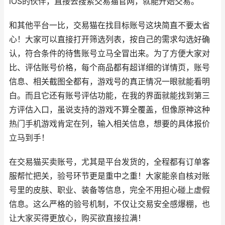
iOS的伙伴，直接去搜索交易猫官网，就能开始交易。
和其他平台一比，交易猫在找目标账号这块简直不要太省
心！大家可以直接打开筛选列表，按自己的需求勾选好确
认，符合条件的待售账号立马全冒出来。为了方便大家对
比、评估账号价格，每个商品都有超详细的详情页，账号
信息、相关截图全都有，游戏号的真正情况一眼就能看明
白。而且它还有账号评估功能，在我的界面就能找到第三
方评估入口，虽说支持的游戏不算全覆盖，但像原神这种
热门手机游戏肯定在列，输入相关信息，想要的具体报价
立马到手！
在交易猫买卖账号，尤其是平台发货的，全程都有订单客
服帮忙把关，验号环节更是重中之重！大家能亲自核对账
号里的皮肤、职业、装备等信息，完全不用担心碰上虚假
信息。这么严格的验号机制，不仅让交易安全感爆棚，也
让大家买得更放心，购买欲直接拉满！