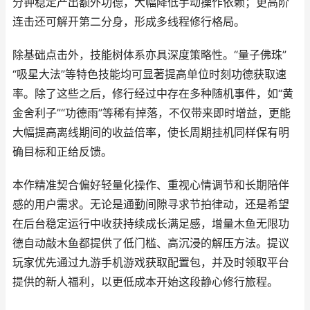
分钟稳定产出额外功德，大幅降低手动操作依赖；更高阶
连击还可解开第二分身，形成多线程修行格局。
除基础点击外，技能树体系亦具深度策略性。“量子佛珠”
“吸星大法”等特色技能均可显著提高单位时刻功德获取速
率。除了这些之后，修行经过中存在多种随机事件，如“黄
金舍利子”“功德雨”等稀有掉落，不仅带来即时增益，更能
大幅提高离线期间的收益倍率，使长周期挂机同样保有明
确目标和正给反馈。
本作精准契合偏好轻量化操作、重视心情调节和长期陪伴
感的用户需求。无论是通勤间隙寻求节拍律动，还是希望
在后台稳定运行中收获持续成长满足感，增量木鱼无限功
德自动敲木鱼都提供了低门槛、高沉浸的解压方法。提议
玩家优先通过九游手机游戏获取配置包，并及时领取平台
提供的新人福利，以更低成本开始这段静心修行旅程。