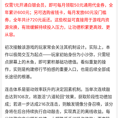
仅需1元开通白银会员，即可每月领取50元通用代金券，全
年累计600元；另可选购省钱卡，每月发放60元没门槛
券，全年共计720元返还。这些权益可直接用于游戏内资
源兑换，有效缓解持续投入压力，让功德积累更高效、更
从容。
初次接触该游戏的玩家常会关注其机制设计。实际上，本
作以极简交互为起点——玩家初始身份为小沙弥，只需轻
点屏幕上的木鱼，即可累积基础功德值。看似重复的操
作，实则是构建修行节拍感的重要入口，也是后续全部成
长途径的根基。
连击体系是驱动效率跃升的决定因素机制。当单次连续敲
击达到108次，将激活“六道轮回”效果，获取阶段性功德加
成；若进一步达成216次连击，则触发镜像分身召唤，该分
身将在后台持续执行自动敲击，实现真正的离线收益。每