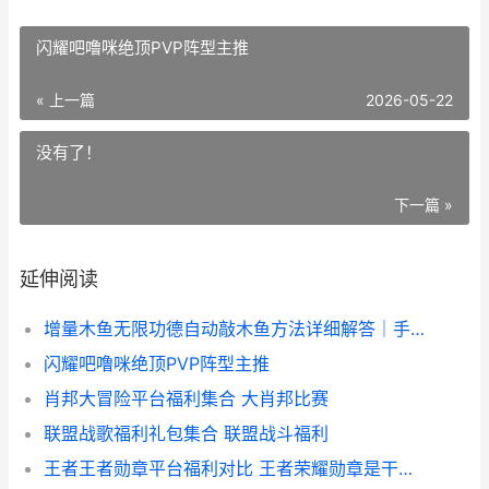
闪耀吧噜咪绝顶PVP阵型主推
« 上一篇
2026-05-22
没有了！
下一篇 »
延伸阅读
增量木鱼无限功德自动敲木鱼方法详细解答｜手把手教你配置全自动敲击和功德累积
闪耀吧噜咪绝顶PVP阵型主推
肖邦大冒险平台福利集合 大肖邦比赛
联盟战歌福利礼包集合 联盟战斗福利
王者王者勋章平台福利对比 王者荣耀勋章是干嘛用的