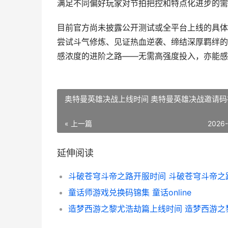
满足不同偏好玩家对节拍把控和特点化进步的需
目前官方尚未披露公开测试或全平台上线的具体
尝试斗气修炼、见证热血逆袭、缔结深厚羁绊的
感浓度的进阶之路——无需高强度投入，亦能感
奥特曼英雄决战上线时间 奥特曼英雄决战邀请码
« 上一篇
2026
延伸阅读
童话师游戏兑换码锦集 童话online