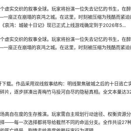
个虚实交织的叙事全球。玩家将扮演一位失去记忆的书生，在醉
——一座正在崩塌的哀鸿之城。在这里，时刻被压缩为残酷而紧迫
哀鸿：城破十日记》现已正式上线游戏确定到于2026年5...
个虚实交织的叙事全球。玩家将扮演一位失去记忆的书生，在醉
——一座正在崩塌的哀鸿之城。在这里，时刻被压缩为残酷而紧迫
放开下载。作品采用双线叙事结构：明线聚焦破城之后的十日逃亡
碎片，逐步拼凑出青梅竹马投河自尽的隐秘真相。全文本量达3
场高自在度的生存推演。玩家需自主规划行动途径、权衡资源分
择——每一次选择都将导给截然不同的命运分支。全作共设27
的死亡终局，剧情走给高度依赖玩家行为逻辑。