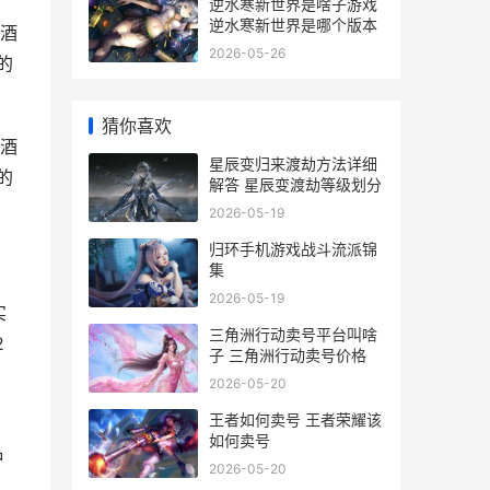
逆水寒新世界是啥子游戏
逆水寒新世界是哪个版本
酒
2026-05-26
的
猜你喜欢
酒
星辰变归来渡劫方法详细
的
解答 星辰变渡劫等级划分
2026-05-19
归环手机游戏战斗流派锦
集
2026-05-19
实
三角洲行动卖号平台叫啥
2
子 三角洲行动卖号价格
2026-05-20
王者如何卖号 王者荣耀该
如何卖号
种
2026-05-20