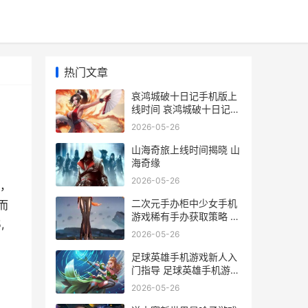
热门文章
哀鸿城破十日记手机版上
线时间 哀鸿城破十日记手
机版
2026-05-26
山海奇旅上线时间揭晓 山
海奇缘
2026-05-26
，
二次元手办柜中少女手机
而
游戏稀有手办获取策略 手
,
办二次元动漫
2026-05-26
足球英雄手机游戏新人入
门指导 足球英雄手机游戏
大全
2026-05-26