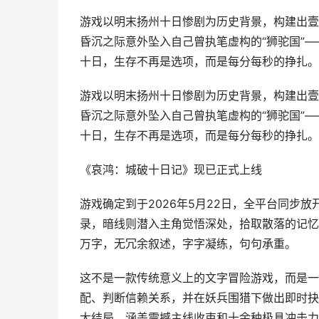
游戏以明末扬州十日惨剧为历史背景，构建出壹
昏沉之际意外坠入自己曾执笔虚构的“狮驼国”
十日，生存不再是选项，而是每分每秒的挣扎。《
游戏以明末扬州十日惨剧为历史背景，构建出壹
昏沉之际意外坠入自己曾执笔虚构的“狮驼国”
十日，生存不再是选项，而是每分每秒的挣扎。
《哀鸿：城破十日记》现已正式上线
游戏确定到于2026年5月22日，全平台同步
录，暗线则潜入主角觉悟深处，拾取散落的记忆
万字，无冗余叙述，字字凝练，句句承重。
这不是一款传统意义上的文字冒险游戏，而是一
配、判断信赖关系，并在妖兵围猎下做出即时抉
大结局，涵盖震撼主线收束和十余种极具冲击力