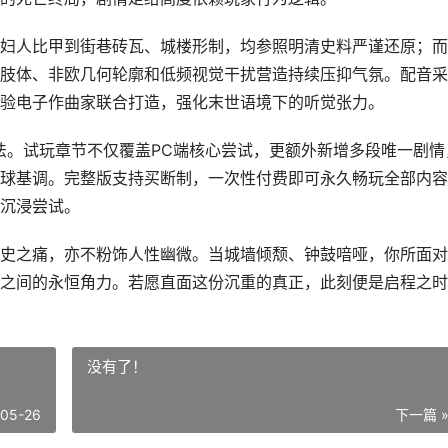
妇人比甲到街巷砖瓦、城楼形制，均参照明清史料严谨还原；而
肢体、非欧几何轮廓和低频视觉干扰营造持续压抑气氛。配音采
验电子作曲家联合打造，强化末世语境下的听觉张力。
玩法。试玩章节不仅覆盖PC端核心尝试，更额外新增多段唯一剧情
球基调。完整版支持买断制，一次性付费即可永久畅玩全部内容
沉浸尝试。
史之痛，亦不粉饰人性幽微。当城墙倾颓、钟鼓喑哑，你所面对
之间的永恒角力。若愿直面这份沉重的真正，此刻便是启程之时
没有了！
-05-26
下一篇 