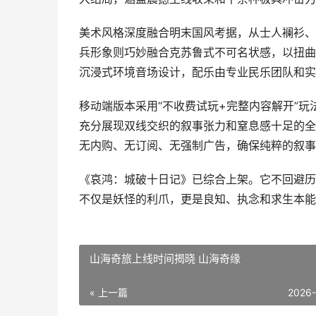
美术风格深度融合明末国风考据，从士人襕衫、
兵形象则巧妙融合克苏鲁式不可名状感，以扭曲
沉浸式环境音场设计，配乐由专业民乐团队和实
移动端版本采用“不收费试玩+完整内容解开”
充分展现双线交织的叙事张力和窒息感十足的全
无内购、无订阅、无强制广告，确保纯粹的叙事
《哀鸿：城破十日记》已综合上架。它不回避历
不仅是妖怪的利爪，更是良知、执念和求生本能
山海奇旅上线时间揭晓 山海奇缘
« 上一篇
2026