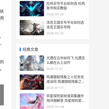
吃鸡买号平台如何选 吃鸡
账号购买教程
妖
2026-05-20
用
洛克王国买号平台如何选
洛克王国买号网
2026-05-20
，
，
经典文章
光遇在云中如何飞 光遇怎
的
么躺在云上动作
。
2025-11-01
鸣潮猎取残象之人任务完
成诀窍 鸣潮猎取残象之人
在哪
2025-07-31
异星探险家树液采集器作
用详细解答 异星探险家树
»
液采集器什么植物可以
2026-04-08