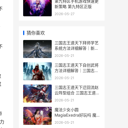
第九特区手机游戏快速更
新策略 第九特区正版
不
2026-05-27
触
猜你喜欢
三国志王道天下拜师学艺
不
系统方法详细解答｜新人
入门和师徒关系全策略 三
2026-05-21
国志王道天下公测时间
三国志王道天下自创武将
方法详细解答｜三国志王
取
道天下武将自定义系统和
2026-05-21
实战组合指导 三国志王道
赋
天下内测资格
三国志王道天下迂回流赵
云阵型组合 三国志王道天
下公测时间
2026-05-21
魔法少女小圆
带
MagiaExedra好玩吗 魔法
少女小圆magia国际服
兵力
2026-05-21