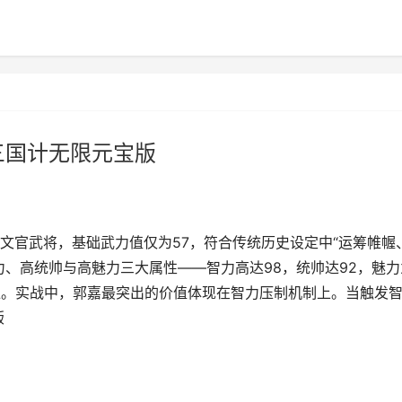
三国计无限元宝版
文官武将，基础武力值仅为57，符合传统历史设定中“运筹帷幄
力、高统帅与高魅力三大属性——智力高达98，统帅达92，魅力
位。实战中，郭嘉最突出的价值体现在智力压制机制上。当触发智
版