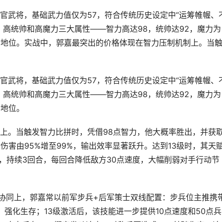
官武将，基础武力值仅为57，符合传统历史设定中“运筹帷幄、
、高统帅和高魔力三大属性——智力高达98，统帅达92，魔力为
素地位。实战中，郭嘉最突出的价格体现在智力压制机制上。当
官武将，基础武力值仅为57，符合传统历史设定中“运筹帷幄、
、高统帅和高魔力三大属性——智力高达98，统帅达92，魔力为
素地位。
上。当触发智力比拼时，凭借98点智力，他大概率胜出，并获
伤害由95%增至99%，输出效率显著跃升。达到13级时，其天
%，持续3回合，每回合降低敌方30点速度，大幅削弱对手行动节
种协同上，郭嘉常以前军步兵+后军策士双线配置：步兵位主推携
，强化生存；13级激活后，该技能进一步提供10点速度和50点