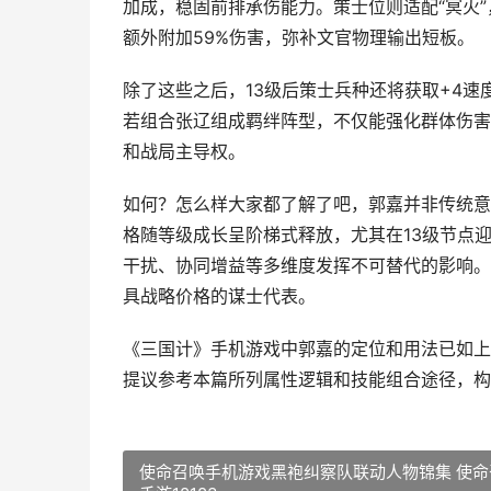
加成，稳固前排承伤能力。策士位则适配“冥火”
额外附加59%伤害，弥补文官物理输出短板。
除了这些之后，13级后策士兵种还将获取+4速
若组合张辽组成羁绊阵型，不仅能强化群体伤害
和战局主导权。
如何？怎么样大家都了解了吧，郭嘉并非传统意
格随等级成长呈阶梯式释放，尤其在13级节点
干扰、协同增益等多维度发挥不可替代的影响。
具战略价格的谋士代表。
《三国计》手机游戏中郭嘉的定位和用法已如上
提议参考本篇所列属性逻辑和技能组合途径，构
使命召唤手机游戏黑袍纠察队联动人物锦集 使命