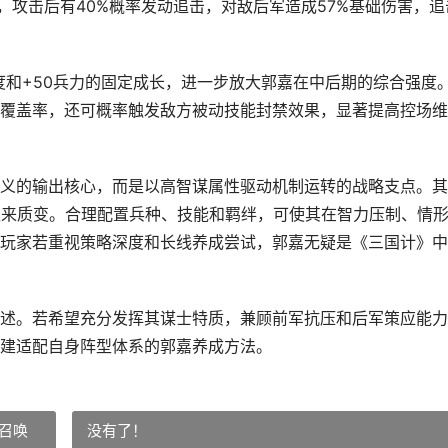
，攻击后有40%概率发动追击，对敌后军造成57%基础伤害，追
度和+50兵力的固定成长，进一步放大郭嘉在中后期的综合强度
覆盖率，还可概率触发敌方被动技能封禁效果，显著提高控场维
义的输出核心，而是以高智谋属性驱动机制运转的战略支点。其
迎来质变。合理配置兵种、技能和羁绊，可使其在智力压制、情
玩家若重视策略深度和长线养成尝试，郭嘉无疑是《三国计》中
述。若希望充分发挥其谋士特质，兼顾前军抗压和后军策应能力
建适配自身阵型体系的郭嘉养成方法。
召唤
没有了！