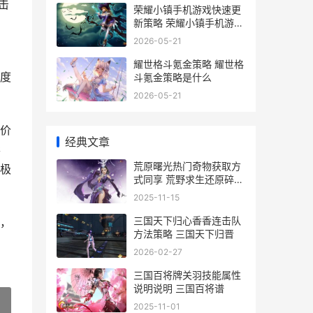
击
荣耀小镇手机游戏快速更
新策略 荣耀小镇手机游戏
推荐
2026-05-21
。
耀世格斗氪金策略 耀世格
度
斗氪金策略是什么
2026-05-21
价
经典文章
形
荒原曙光热门奇物获取方
极
式同享 荒野求生还原碎片
曙光将现解法
2025-11-15
三国天下归心香香连击队
，
方法策略 三国天下归晋
2026-02-27
三国百将牌关羽技能属性
说明说明 三国百将谱
2025-11-01