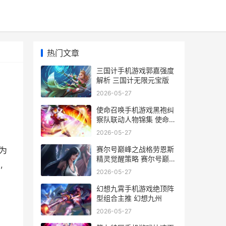
热门文章
三国计手机游戏郭嘉强度
解析 三国计无限元宝版
2026-05-27
使命召唤手机游戏黑袍纠
察队联动人物锦集 使命召
唤手游18183
2026-05-27
、
赛尔号巅峰之战格劳恩斯
为
精灵觉醒策略 赛尔号巅峰
,
之战攻略
2026-05-27
幻想九霄手机游戏绝顶阵
型组合主推 幻想九州
2026-05-27