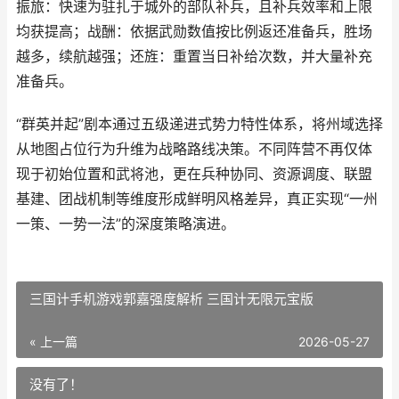
振旅：快速为驻扎于城外的部队补兵，且补兵效率和上限
均获提高；战酬：依据武勋数值按比例返还准备兵，胜场
越多，续航越强；还旌：重置当日补给次数，并大量补充
准备兵。
“群英并起”剧本通过五级递进式势力特性体系，将州域选择
从地图占位行为升维为战略路线决策。不同阵营不再仅体
现于初始位置和武将池，更在兵种协同、资源调度、联盟
基建、团战机制等维度形成鲜明风格差异，真正实现“一州
一策、一势一法”的深度策略演进。
三国计手机游戏郭嘉强度解析 三国计无限元宝版
« 上一篇
2026-05-27
没有了！