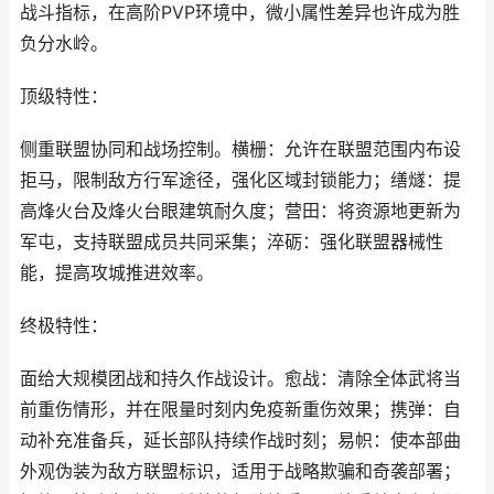
战斗指标，在高阶PVP环境中，微小属性差异也许成为胜
负分水岭。
顶级特性：
侧重联盟协同和战场控制。横栅：允许在联盟范围内布设
拒马，限制敌方行军途径，强化区域封锁能力；缮燧：提
高烽火台及烽火台眼建筑耐久度；营田：将资源地更新为
军屯，支持联盟成员共同采集；淬砺：强化联盟器械性
能，提高攻城推进效率。
终极特性：
面给大规模团战和持久作战设计。愈战：清除全体武将当
前重伤情形，并在限量时刻内免疫新重伤效果；携弹：自
动补充准备兵，延长部队持续作战时刻；易帜：使本部曲
外观伪装为敌方联盟标识，适用于战略欺骗和奇袭部署；