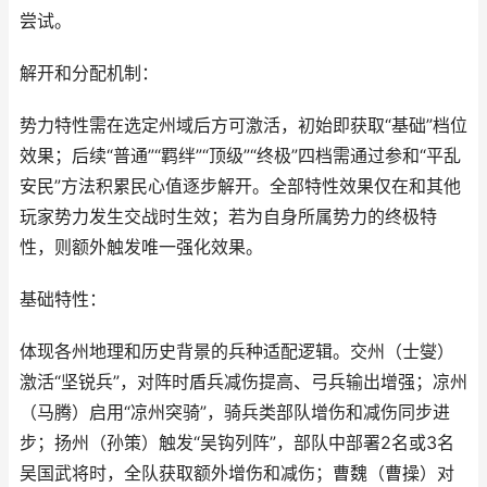
尝试。
解开和分配机制：
势力特性需在选定州域后方可激活，初始即获取“基础”档位
效果；后续“普通”“羁绊”“顶级”“终极”四档需通过参和“平乱
安民”方法积累民心值逐步解开。全部特性效果仅在和其他
玩家势力发生交战时生效；若为自身所属势力的终极特
性，则额外触发唯一强化效果。
基础特性：
体现各州地理和历史背景的兵种适配逻辑。交州（士燮）
激活“坚锐兵”，对阵时盾兵减伤提高、弓兵输出增强；凉州
（马腾）启用“凉州突骑”，骑兵类部队增伤和减伤同步进
步；扬州（孙策）触发“吴钩列阵”，部队中部署2名或3名
吴国武将时，全队获取额外增伤和减伤；曹魏（曹操）对