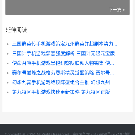
下一篇 »
延伸阅读
三国群英传手机游戏策定九州群英并起剧本势力特性详细解答 手机版三国战纪
三国计手机游戏郭嘉强度解析 三国计无限元宝版
使命召唤手机游戏黑袍纠察队联动人物锦集 使命召唤手游18183
赛尔号巅峰之战格劳恩斯精灵觉醒策略 赛尔号巅峰之战攻略
幻想九霄手机游戏绝顶阵型组合主推 幻想九州
第九特区手机游戏快速更新策略 第九特区正版
Copyright © 2024 All Rights Reserved.
京ICP备2025129959号-9
XML地图