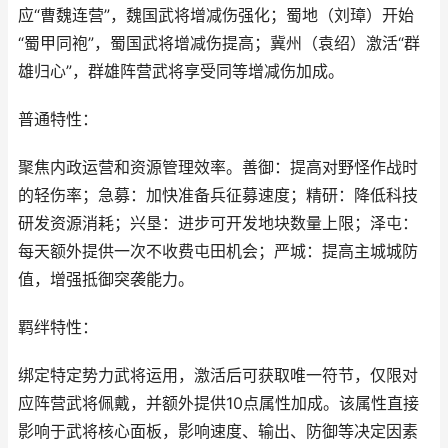
应“曹魏连营”，魏国武将增减伤强化；蜀地（刘璋）开始
“蜀甲同袍”，蜀国武将增减伤提高；冀州（袁绍）激活“群
雄归心”，群雄阵营武将享受同等增减伤加成。
普通特性：
聚焦内政运营和资源管理效率。善御：提高对野怪作战时
的轻伤率；急募：加快准备兵征募速度；精研：降低科技
研发资源消耗；兴垦：进步可开发地块数量上限；泽屯：
每天额外提供一次不收费屯田机会；严城：提高主城城防
值，增强抵御突袭能力。
羁绊特性：
绑定特定势力武将运用，激活后可获取唯一符节，仅限对
应阵营武将佩戴，并额外提供10点属性加成。该属性直接
影响于武将核心面板，影响速度、输出、防御等决定因素