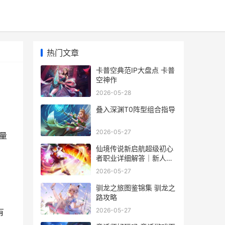
热门文章
卡普空典范IP大盘点 卡普
空神作
2026-05-28
叠入深渊T0阵型组合指导
2026-05-27
量
仙境传说新启航超级初心
者职业详细解答｜新人入
门必看的转职优势和方法
2026-05-27
策略 仙境传说新启航职业
驯龙之旅图鉴锦集 驯龙之
路攻略
2026-05-27
有