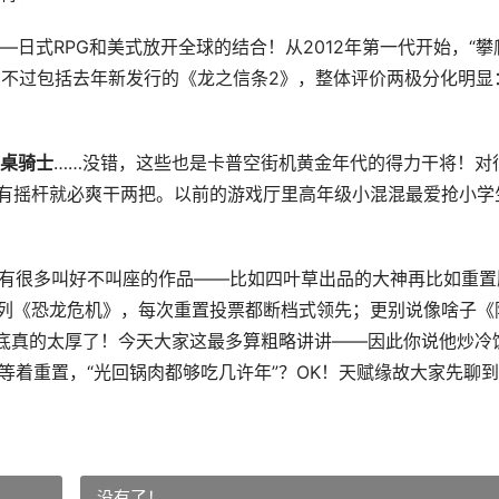
日式RPG和美式放开全球的结合！从2012年第一代开始，“攀
。不过包括去年新发行的《龙之信条2》，整体评价两极分化明显
桌骑士
……没错，这些也是卡普空街机黄金年代的得力干将！对
要有摇杆就必爽干两把。以前的游戏厅里高年级小混混最爱抢小学
还有很多叫好不叫座的作品——比如四叶草出品的大神再比如重置
系列《恐龙危机》，每次重置投票都断档式领先；更别说像啥子《
底真的太厚了！今天大家这最多算粗略讲讲——因此你说他炒冷
等着重置，“光回锅肉都够吃几许年”？OK！天赋缘故大家先聊
没有了！