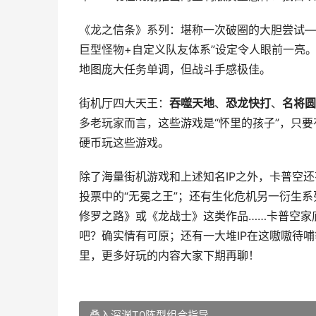
《龙之信条》系列：堪称一次破圈的大胆尝试——
巨型怪物+自定义队友体系”设定令人眼前一亮
地图庞大任务单调，但战斗手感极佳。
街机厅四大天王：
吞噬天地
、
恐龙快打
、
名将圆
多老玩家而言，这些游戏是“怀里的孩子”，只
硬币玩这些游戏。
除了海量街机游戏和上述知名IP之外，卡普空
投票中的“无冕之王”；还有生化危机另一衍生
修罗之路》或《龙战士》这类作品……卡普空家
吧？确实情有可原；还有一大堆IP在这嗷嗷待哺
里，更多好玩的内容大家下期再聊！
叠入深渊T0阵型组合指导