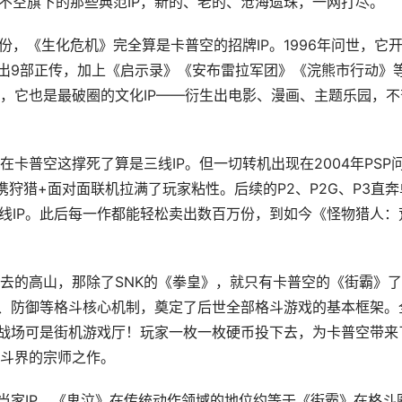
他不空旗下的那些典范IP，新的、老的、沧海遗珠，一网打尽。
份，《生化危机》完全算是卡普空的招牌IP。1996年问世，它
推出9部正传，加上《启示录》《安布雷拉军团》《浣熊市行动》
，它也是最破圈的文化IP——衍生出电影、漫画、主题乐园，不
卡普空这撑死了算是三线IP。但一切转机出现在2004年PSP
狩猎+面对面联机拉满了玩家粘性。后续的P2、P2G、P3直奔
一线IP。此后每一作都能轻松卖出数百万份，到如今《怪物猎人：
去的高山，那除了SNK的《拳皇》，就只有卡普空的《街霸》
杀技、防御等格斗核心机制，奠定了后世全部格斗游戏的基本框架。
年主战场可是街机游戏厅！玩家一枚一枚硬币投下去，为卡普空带来
斗界的宗师之作。
当家IP，《鬼泣》在传统动作领域的地位约等于《街霸》在格斗