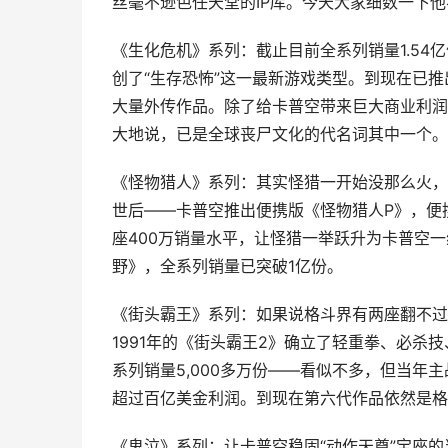
丝毫不逊色任天堂的IP库。今天大家细数一下
《生化危机》系列：截止目前全系列销量1.54亿
创了“生存恐怖”这一最新游戏类型。到现在已
大量外传作品。除了给卡普空带来巨大商业利润
大地说，已是全球丧尸文化的代名词其中一个。
《怪物猎人》系列：其实怪猎一开始没那么火，在
世后——卡普空推出便携版《怪物猎人P》，便携
座400万销量水平，让怪猎一举跃升为卡普空
野》，全系列销量已突破1亿份。
《街头霸王》系列：如果说格斗界有两座翻不过
1991年的《街头霸王2》确立了轻重拳、必
系列销量5,000多万份——看似不多，但当
超过百亿美金利润。到现在第六代作品依然是格
《鬼泣》系列：让卡普空稳固“动作天尊”宝座的