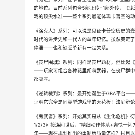
的地位。目前系列包含5部正传+1部外传，《鬼
戏的顶尖水准——整个系列最能体现卡普空的动
《洛克人》系列：可以说是见证卡普空历史的壹个吉
时代的进步史和一代人的童年记忆。虽然奠定了
停滞——也和缺乏革新有一定关系。
《丧尸围城》系列：同样是丧尸题材，但比起《
——玩家可组合各种花里胡哨武器，在丧尸群中
都卖座。
《逆转裁判》系列：最开始诞生于GBA平台——
证明它完全是同类型游戏里的天花板！法庭辩论
《鬼武者》系列：开始其实是从《生化危机》衍
1/2/3》接连问世后，“精细动作体系+爽快一
年——现在规划推出的重制版质量怎样？拭目以