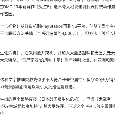
泣DMC 19年新鲜作《鬼泣5》毫不夸大地说也能代表传统动作
作基因。
祥物！从红白机到PlayStation再到NS平台，伴随了整个主
平台跳跃方法基础（全系列销量约4,000万），但方法上线后长
生化危机》，它采用放开架构，并加入大量恶趣味和无厘头元素
大杀特杀，“丧尸无双”的风味十足！当年特别火爆，在亚洲和欧
这种文字推理类游戏似乎不太符合卡普空属性？但1,000多万销
+精妙悬疑剧情足以吸引大批推理爱慕者。
生出的壹个策略废案（日本战国版生化危机），但当《鬼武者
闪方法+金城武脸魔加持”让其大受好评。不过这个IP被卡普空雪藏
待！