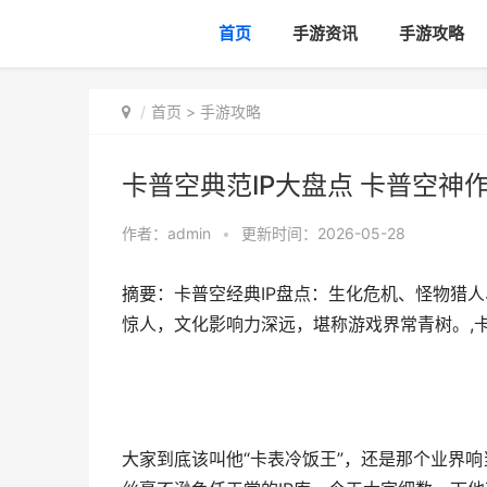
首页
手游资讯
手游攻略
首页
>
手游攻略
卡普空典范IP大盘点 卡普空神
作者：
admin
•
更新时间：2026-05-28
摘要：卡普空经典IP盘点：生化危机、怪物猎
惊人，文化影响力深远，堪称游戏界常青树。,卡
大家到底该叫他“卡表冷饭王”，还是那个业界响