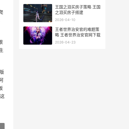
王国之泪买房子策略 王国
爬
之泪买房子搭建
：
2026-04-10
王者世界治安官的难题策
略 王者世界治安官网下载
很
2026-04-23
生
版
阿
饭
到这