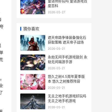
童话师好玩吗 童话游戏百
度百科
开
2026-05-27
等
夸
猜你喜欢
遮天帝路争锋装备强化石
获取策略 遮天帝子战场
问
2026-05-21
单
永劫无间手机游戏链剑 永
荒
劫无间端游手游
2026-05-21
悠久之树4.5周年夏季版
了。
本 悠久之树推荐阵容
全
2026-05-21
了
无主之地手机游戏好玩吗
无主之地手机游戏
2026-05-21
圈