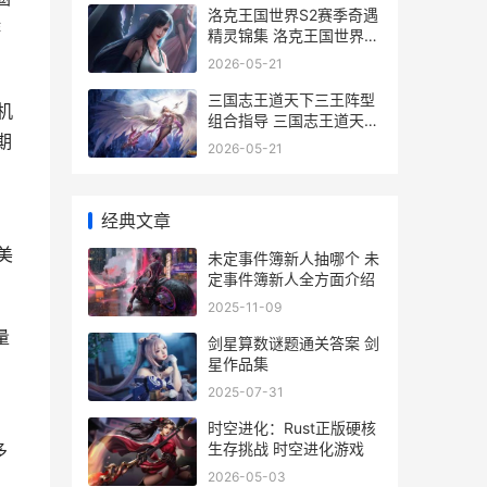
洛克王国世界S2赛季奇遇
游
精灵锦集 洛克王国世界s2
异色
2026-05-21
三国志王道天下三王阵型
机
组合指导 三国志王道天下
期
上线时间
2026-05-21
经典文章
美
未定事件簿新人抽哪个 未
定事件簿新人全方面介绍
2025-11-09
量
剑星算数谜题通关答案 剑
星作品集
2025-07-31
时空进化：Rust正版硬核
生存挑战 时空进化游戏
多
2026-05-03