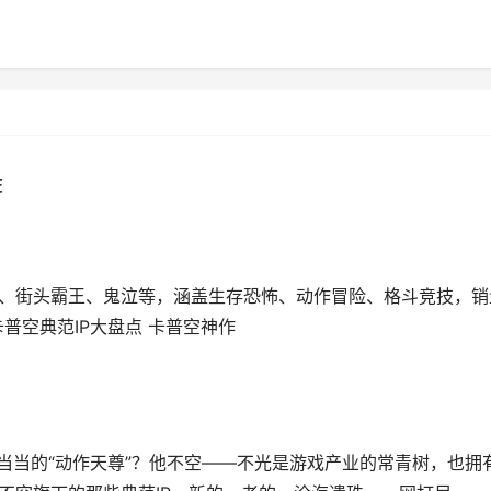
作
人、街头霸王、鬼泣等，涵盖生存恐怖、动作冒险、格斗竞技，销
普空典范IP大盘点 卡普空神作
当当的“动作天尊”？他不空——不光是游戏产业的常青树，也拥