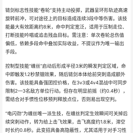
链剑标志性技能“卷轮”支持主动投掷，武器呈环形轨迹高速
旋转前冲，可对途径上的目标造成连续3段中等伤害。该技
能最大有效距离约8米，命中判定宽泛，适用于压制走位、
打断技能吟唱或追击残血目标。需注意：单次卷轮总伤值
偏低，依赖多段命中叠加实际收益，不提议作为唯一输出
手段。
控制型技能“缠丝”启动后形成半径3米的瞬发判定区域，命
中即触发1.2秒禁锢效果，随后链剑本体给前突刺造成额外
伤害。该技能具备强团控价格，在3v3或4v4混战中可同步
限制2—3名敌方单位行动。但存在明显前摇（约0.4秒），
需结合对手惯性位移预判释放点位，否则易出现空判。
“电闪劲”为缠丝唯一派生技，在缠丝判定生效瞬间可关掉后
续突刺动作，转为给上击飞效果，击飞高度约1.8米，滞空
时长约0.8秒。此变招具备高隐蔽性，尤其适用于对手习性