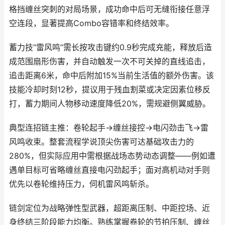
格挡缠丝突刺的对局场景，成功命中后可无缝衔接任意浮
空连段，显著提高Combo容错率和终结效率。
蓄力技“雷风鸣”需长按攻击键约0.9秒完成充能，释放后造
成范围扇形伤害，并自动触发一次不可关掉的直线追击，
追击距离6米，命中后附加15%当前生活值的额外伤害。该
技能冷却时刻12秒，提议用于残血割菜或决定因素位移反
打，蓄力期间人物移动速度降低20%，需规避侧翼威胁。
典型连招链主推：卷轮起手→缠丝接控→电闪劲击飞→雷
风鸣收束。整套流程学说顶尖伤害可达基础攻击力的
280%，但实际应用中需根据战场态势动态调整——例如遭
遇单目标可省略缠丝直接电闪劲起手；面对高机动对手则
优先以卷轮维持压力，伺机雷风鸣斩杀。
链剑定位为战略弹性型武器，超距离压制、中距控场、近
身终结三阶段能力均衡。熟练掌握卷轮的节拍压制、缠丝