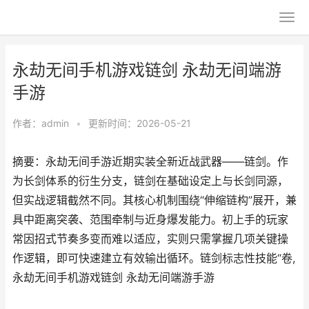
永劫无间手机游戏链剑 永劫无间端游
手游
作者：
admin
•
更新时间：2026-05-21
摘要：永劫无间手游近期实装全新近战武器——链剑。作
为长剑体系的衍生分支，链剑在基础设定上与长剑同源，
但实战逻辑截然不同。其核心机制围绕“伸缩链构”展开，兼
具中距离突袭、范围牵制与近身爆发能力。初上手的玩家
常因招式节奏多变而难以适应，实则只需掌握几项关键操
作逻辑，即可快速建立有效输出循环。链剑标志性技能“卷,
永劫无间手机游戏链剑 永劫无间端游手游