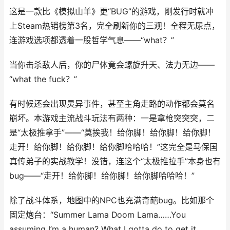
这是一款比《模拟山羊》更“BUG”的游戏，刚发行时就冲
上Steam热销榜第3名，完全刷新你的三观！全程无尿点，
连游戏选项都透着一股哲学气息——“what？”
当你击杀敌人后，你的尸体竟会螺旋升天、法力无边——
“what the fuck？”
有时候还会出现灵异事件，甚至主角走路的动作都会莫名
崩坏。本游戏主流战斗玩法有两种：一是拿枪突突突，二
是“太极推拿手”——“莫挨我！给你脚！给你脚！给你脚！
走开！给你脚！给你脚！给你脚哈哈哈！”这完全是马保国
真传弟子的实战教学！没错，连这个“太极推拉手”本身也有
bug——“走开！给你脚！给你脚！给你脚哈哈哈！”
除了战斗体系，地图中的NPC也充满奇葩bug。比如那个
固定炮台：“Summer Lama Doom Lama……You
assuming I’m a human? What I gotta do to get it