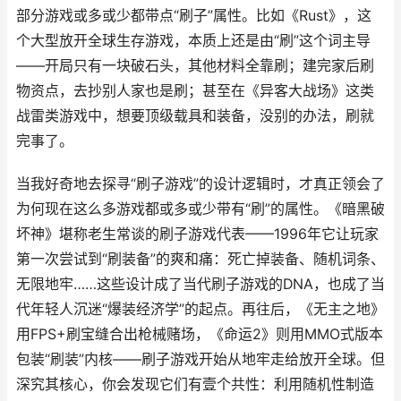
部分游戏或多或少都带点“刷子”属性。比如《Rust》，这
个大型放开全球生存游戏，本质上还是由“刷”这个词主导
——开局只有一块破石头，其他材料全靠刷；建完家后刷
物资点，去抄别人家也是刷；甚至在《异客大战场》这类
战雷类游戏中，想要顶级载具和装备，没别的办法，刷就
完事了。
当我好奇地去探寻“刷子游戏”的设计逻辑时，才真正领会了
为何现在这么多游戏都或多或少带有“刷”的属性。《暗黑破
坏神》堪称老生常谈的刷子游戏代表——1996年它让玩家
第一次尝试到“刷装备”的爽和痛：死亡掉装备、随机词条、
无限地牢……这些设计成了当代刷子游戏的DNA，也成了当
代年轻人沉迷“爆装经济学”的起点。再往后，《无主之地》
用FPS+刷宝缝合出枪械赌场，《命运2》则用MMO式版本
包装“刷装”内核——刷子游戏开始从地牢走给放开全球。但
深究其核心，你会发现它们有壹个共性：利用随机性制造