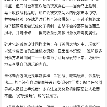
丰盛，但同时也有更危险的玩家存在——当你马上胜利、
马上收获战利品时，也许会被突然闯入的玩家击杀掠夺，
并损失经验（在端游时代甚至还会爆装）。不过手机游戏
为了照顾玩家尝试优化了机制：击杀不会掉落原装备而是
损坏，并可维修——但高收益设定依旧激发着毒狗属性。
碎片化的减负设计同样出色：在《英勇之地》中，玩家可
以派卡皮巴拉钓鱼挂机收资源、直出副本资源……这和很多
扫荡方法异曲同工——都是为了让玩家玩得不累、更轻松
地去享受自己想玩的内容。
量化缝合方法更是丰盛多样：军团战、吃鸡玩法、沙盒玩
法……甚至还有自动蛇血等设计降低操作门槛；配合任务引
导新人极低上手难度；多方法交叉奖励机制更是让人欲罢
不能。“好玩爱玩”，说的就是它。