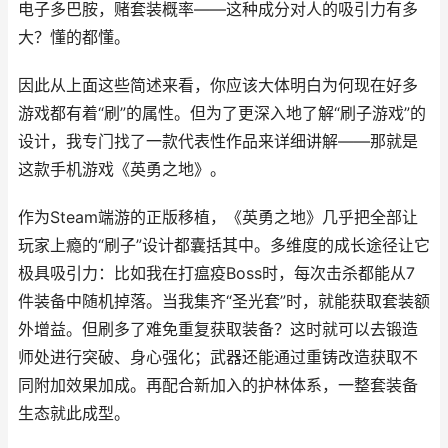
电子多巴胺，赌套装概率——这种成分对人的吸引力有多
大？懂的都懂。
因此从上面这些简述来看，你应该大体明白为何现在好多
游戏都有着“刷”的属性。但为了更深入地了解“刷子游戏”的
设计，我专门找了一款代表性作品来详细讲解——那就是
这款手机游戏《英勇之地》。
作为Steam端游的正版移植，《英勇之地》几乎把全部让
玩家上瘾的“刷子”设计都囊括其中。多维度的成长途径让它
极具吸引力：比如我在打瘟疫Boss时，每次击杀都能从7
件装备中随机掉落。当我集齐“圣光套”时，就能获取套装额
外增益。但刷多了难免重复获取装备？这时就可以去锻造
师处进行突破、身心强化；武器还能通过重铸改造获取不
同附加效果加成。再配合新加入的护林体系，一整套装备
生态就此成型。