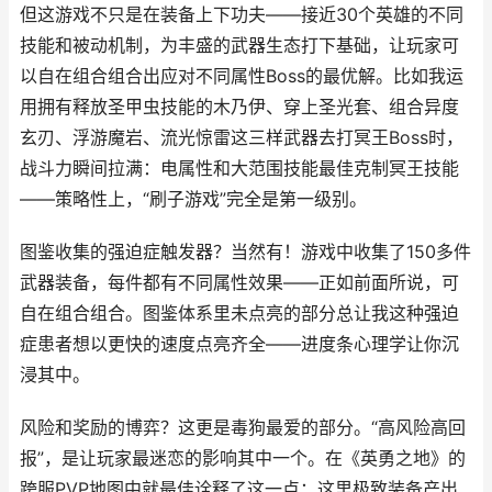
但这游戏不只是在装备上下功夫——接近30个英雄的不同
技能和被动机制，为丰盛的武器生态打下基础，让玩家可
以自在组合组合出应对不同属性Boss的最优解。比如我运
用拥有释放圣甲虫技能的木乃伊、穿上圣光套、组合异度
玄刃、浮游魔岩、流光惊雷这三样武器去打冥王Boss时，
战斗力瞬间拉满：电属性和大范围技能最佳克制冥王技能
——策略性上，“刷子游戏”完全是第一级别。
图鉴收集的强迫症触发器？当然有！游戏中收集了150多件
武器装备，每件都有不同属性效果——正如前面所说，可
自在组合组合。图鉴体系里未点亮的部分总让我这种强迫
症患者想以更快的速度点亮齐全——进度条心理学让你沉
浸其中。
风险和奖励的博弈？这更是毒狗最爱的部分。“高风险高回
报”，是让玩家最迷恋的影响其中一个。在《英勇之地》的
跨服PVP地图中就最佳诠释了这一点：这里极致装备产出