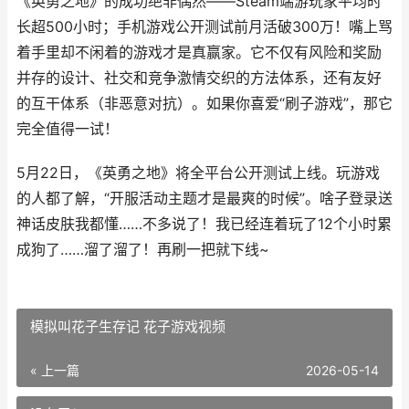
《英勇之地》的成功绝非偶然——Steam端游玩家平均时
长超500小时；手机游戏公开测试前月活破300万！嘴上骂
着手里却不闲着的游戏才是真赢家。它不仅有风险和奖励
并存的设计、社交和竞争激情交织的方法体系，还有友好
的互干体系（非恶意对抗）。如果你喜爱“刷子游戏”，那它
完全值得一试！
5月22日，《英勇之地》将全平台公开测试上线。玩游戏
的人都了解，“开服活动主题才是最爽的时候”。啥子登录送
神话皮肤我都懂……不多说了！我已经连着玩了12个小时累
成狗了……溜了溜了！再刷一把就下线~
模拟叫花子生存记 花子游戏视频
« 上一篇
2026-05-14