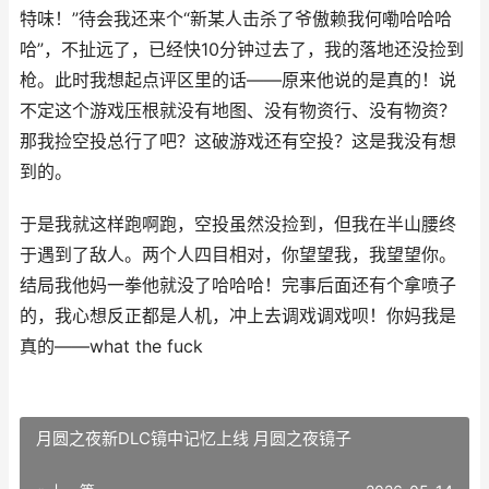
特味！”待会我还来个“新某人击杀了爷傲赖我何嘞哈哈哈
哈”，不扯远了，已经快10分钟过去了，我的落地还没捡到
枪。此时我想起点评区里的话——原来他说的是真的！说
不定这个游戏压根就没有地图、没有物资行、没有物资？
那我捡空投总行了吧？这破游戏还有空投？这是我没有想
到的。
于是我就这样跑啊跑，空投虽然没捡到，但我在半山腰终
于遇到了敌人。两个人四目相对，你望望我，我望望你。
结局我他妈一拳他就没了哈哈哈！完事后面还有个拿喷子
的，我心想反正都是人机，冲上去调戏调戏呗！你妈我是
真的——what the fuck
月圆之夜新DLC镜中记忆上线 月圆之夜镜子