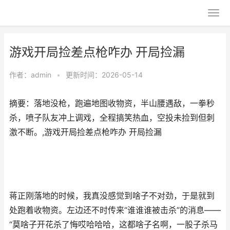
游戏开局捡差点枪咋办 开局捡漏
作者：
admin
•
更新时间：2026-05-14
摘要：落地没枪，跑遍地图收物资，半山腰遇敌，一拳秒
杀，喷子队友冲上调戏，全程搞笑热血，空投未捡到但刺
激不断。,游戏开局捡差点枪咋办 开局捡漏
蒋正刚落地的时候，我真没感觉到啥子不对劲，于是就到
处跑着收物资。左边还不时传来“谁谁谁被击杀”的消息——
“莫啥子开花杀了悔哎哈哈哈，这都啥子名啊，一股子杀马