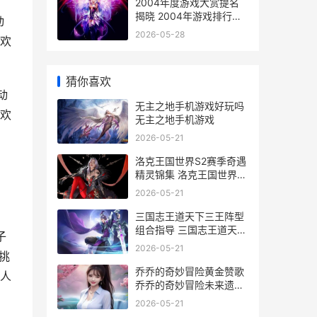
2004年度游戏大赏提名
揭晓 2004年游戏排行榜
动
前十名
2026-05-28
，欢
猜你喜欢
动
无主之地手机游戏好玩吗
，欢
无主之地手机游戏
2026-05-21
洛克王国世界S2赛季奇遇
精灵锦集 洛克王国世界s2
异色
2026-05-21
三国志王道天下三王阵型
组合指导 三国志王道天下
子
上线时间
2026-05-21
挑
乔乔的奇妙冒险黄金赞歌
人
乔乔的奇妙冒险未来遗产
下载
2026-05-21