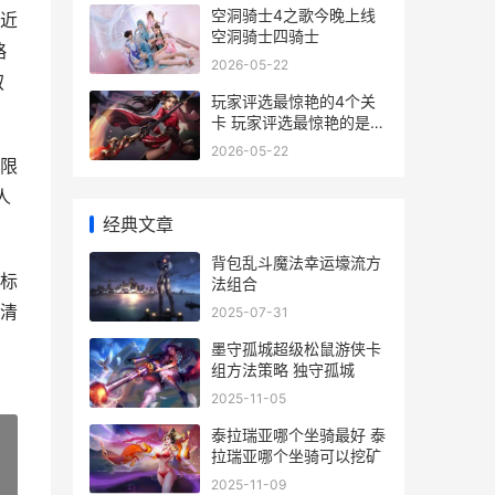
空洞骑士4之歌今晚上线
近
空洞骑士四骑士
略
2026-05-22
叙
玩家评选最惊艳的4个关
卡 玩家评选最惊艳的是什
么
2026-05-22
限
人
经典文章
背包乱斗魔法幸运壕流方
标
法组合
清
2025-07-31
墨守孤城超级松鼠游侠卡
组方法策略 独守孤城
2025-11-05
泰拉瑞亚哪个坐骑最好 泰
拉瑞亚哪个坐骑可以挖矿
2025-11-09
»