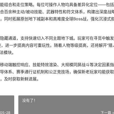
能组合和走位策略。每位可操作人物均具备差异化定位——包括
合百余种主动/被动技能、武器特性和符文体系，构建出深度战
，同时拓展原创地下城副本和高难度全球Boss战，强化沉浸式
隐藏通道，支持快速切入不同主题地下城。玩家可在寻觅中触发
谜，进一步提高内容可重玩性。随着人物等级提高，还将解开“猎
方法模块。
移动端触控响应、技能特效渲染、大规模同屏战斗等决定因素指
导体系、赛季通行证机制和公正竞技场，确保新老玩家均能获取
，及时获取新鲜进展。
没有了！
-05-28
下一篇 