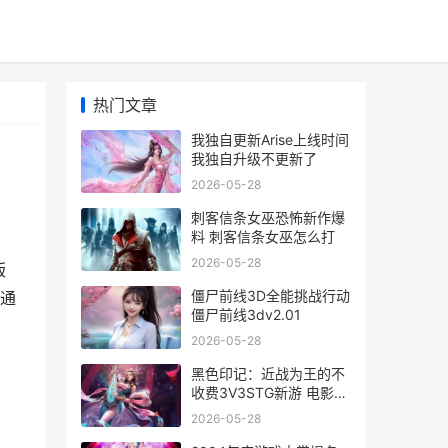
热门文章
我独自更新Arise上线时间
我独自升级不更新了
2026-05-28
刺客信条女巫恐怖新作爆
料 刺客信条女巫怎么打
2026-05-28
版
僵尸前线3D全能挑战行动
约通
僵尸前线3dv2.01
2026-05-28
黑色印记：近战为王的不
收费3V3STG新游 电影黑
色记忆
2026-05-28