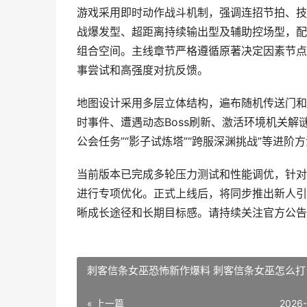
游戏采用即时动作战斗机制，强调连招节拍、技
战爆发型、超距离持续输出型及辅助控场型，配
组合空间。主线章节严格遵循原著决定因素节点
事尝试和高强度对抗反馈。
地图设计采用多层立体结构，遍布随机传送门和
时事件、遭遇动态Boss刷新、激活环境机关解
公会任务”“影子试炼塔”“跨服深渊挑战”等进阶
当前版本已完成多轮压力测试和性能调优，针对
进行专项优化。正式上线后，将同步推出新人引
晰成长途径和长期目标感。请持续关注官方公告
刺客信条女巫恐怖新作爆料 刺客信条女巫怎么打
« 上一篇
2026