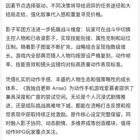
因素节点选择驱动，不同决策将导给迥异的任务途径和大
结局走给，强化叙事代入感和重复寻觅价格。
影子军团方法进一步拓展战斗维度：玩家可在战斗中切换
主控人物和已收录影子，实现技能衔接、属性克制和站位
压制。随着影子图鉴不断扩充，战略组合呈现指数级增
长。游戏内全部典范猎人人物均按原设严格复刻，动作帧
率、技能音效和镜头运镜均对标高质量动作表现标准。
凭借扎实的动作手感、丰盛的人物生态和强策略性的成长
体系，《我独自更新 Arise》为动作手机游戏爱慕者提供了
兼具深度和广度的尝试空间。无论是个人沉浸式剧情推
进，还是组队挑战高难地下城，都能在流畅打击反馈和视
觉表现中获取持续正给激励。原作核心设定完整保留，同
时融入影子协同、动态剧情、多维养成等创造模块，值得
动作RPG玩家重点关注。