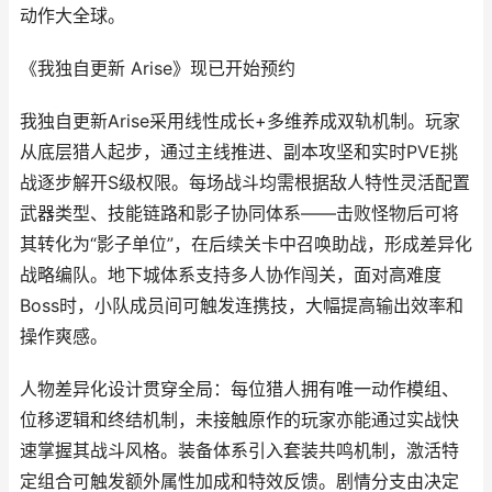
动作大全球。
《我独自更新 Arise》现已开始预约
我独自更新Arise采用线性成长+多维养成双轨机制。玩家
从底层猎人起步，通过主线推进、副本攻坚和实时PVE挑
战逐步解开S级权限。每场战斗均需根据敌人特性灵活配置
武器类型、技能链路和影子协同体系——击败怪物后可将
其转化为“影子单位”，在后续关卡中召唤助战，形成差异化
战略编队。地下城体系支持多人协作闯关，面对高难度
Boss时，小队成员间可触发连携技，大幅提高输出效率和
操作爽感。
人物差异化设计贯穿全局：每位猎人拥有唯一动作模组、
位移逻辑和终结机制，未接触原作的玩家亦能通过实战快
速掌握其战斗风格。装备体系引入套装共鸣机制，激活特
定组合可触发额外属性加成和特效反馈。剧情分支由决定