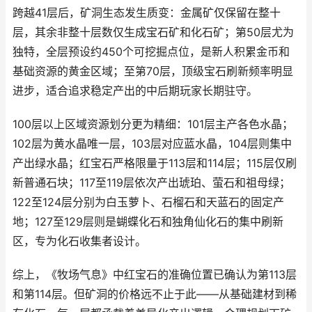
跨越41层后，矿洞生态发生质变：金属矿仅保留在整十
层，其余非整十层数仅生成宝石矿和化石矿；第50层尤为
独特，全层预设约450个可挖掘点位，是新人积累金币和
基础资源的黄金区域；至第70层，顶级宝石刷新频率明显
进步，适合追求稳定产出的中后期玩家长期驻守。
100层以上区域资源划分更为精细：101层主产各色水晶；
102层为黄水晶唯一层，103层对应蓝水晶，104层则集中
产出绿水晶；红宝石严格限量于113层和114层；115层仅刷
新普通石块；117至119层依次产出琥珀、萤石和祖母绿；
122至124层分别为白玉萝卜、石榴石和天蓝石的固定产
地；127至129层则是蝴蝶化石和独角仙化石的集中刷新
区，专为化石收集者设计。
综上，《牧场气息》中红宝石的准确位置已确认为第113层
和第114层。但矿洞的价格远不止于此——从基础建材到稀