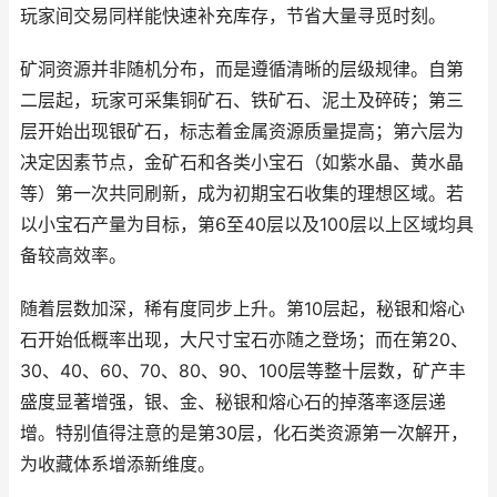
玩家间交易同样能快速补充库存，节省大量寻觅时刻。
矿洞资源并非随机分布，而是遵循清晰的层级规律。自第
二层起，玩家可采集铜矿石、铁矿石、泥土及碎砖；第三
层开始出现银矿石，标志着金属资源质量提高；第六层为
决定因素节点，金矿石和各类小宝石（如紫水晶、黄水晶
等）第一次共同刷新，成为初期宝石收集的理想区域。若
以小宝石产量为目标，第6至40层以及100层以上区域均具
备较高效率。
随着层数加深，稀有度同步上升。第10层起，秘银和熔心
石开始低概率出现，大尺寸宝石亦随之登场；而在第20、
30、40、60、70、80、90、100层等整十层数，矿产丰
盛度显著增强，银、金、秘银和熔心石的掉落率逐层递
增。特别值得注意的是第30层，化石类资源第一次解开，
为收藏体系增添新维度。