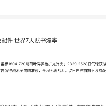
配件 世界7天赋书爆率
1804-720跳荷叶得步枪扩充弹夹；2839-2528打气球获
拼广告牌得战术全向瞄准镜，全程无需战斗。,7日世界前期不收费