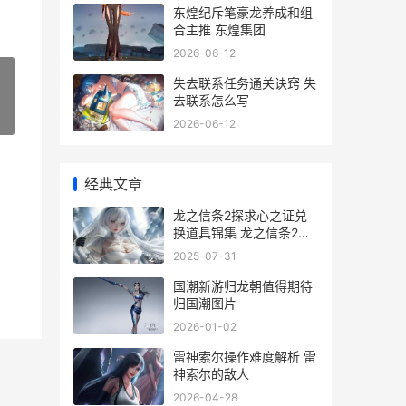
东煌纪斥笔豪龙养成和组
合主推 东煌集团
2026-06-12
失去联系任务通关诀窍 失
去联系怎么写
»
2026-06-12
经典文章
龙之信条2探求心之证兑
换道具锦集 龙之信条2探
求者之心位置
2025-07-31
国潮新游归龙朝值得期待
归国潮图片
2026-01-02
雷神索尔操作难度解析 雷
神索尔的敌人
2026-04-28