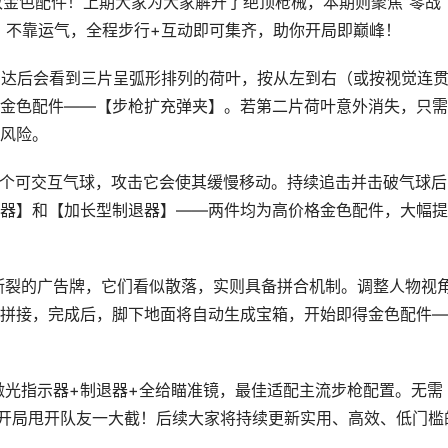
致金色配件！上期大家为大家解开了绝顶枪械，本期则聚焦“零战
、不靠运气，全程步行+互动即可集齐，助你开局即巅峰！
】。到达后会看到三片呈弧形排列的荷叶，按从左到右（或按视觉连
金色配件——【步枪扩充弹夹】。若第二片荷叶意外消失，只需
风险。
浮着壹个可交互气球，攻击它会使其缓慢移动。持续追击并击破气球
器】和【加长型制退器】——两件均为高价格金色配件，大幅提
见两块断裂的广告牌，它们看似散落，实则具备拼合机制。调整人物视
拼接，完成后，脚下地面将自动生成宝箱，开始即得金色配件—
激光指示器+制退器+全给瞄准镜，最佳适配主流步枪配置。无需
，开局甩开队友一大截！后续大家将持续更新实用、高效、低门槛