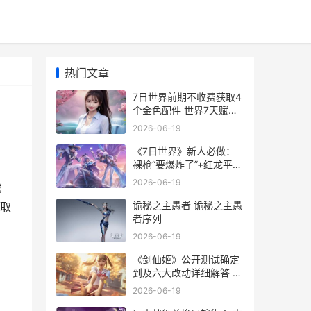
热门文章
7日世界前期不收费获取4
个金色配件 世界7天赋书
爆率
2026-06-19
《7日世界》新人必做：
裸枪“要爆炸了”+红龙平推
策略 七日七世纪是什么歌
2026-06-19
战
诡秘之主愚者 诡秘之主愚
获取
者序列
2026-06-19
《剑仙姬》公开测试确定
到及六大改动详细解答 剑
仙女主角
2026-06-19