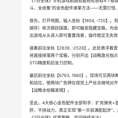
《7日全球》手机游戏前期就能轻松获取4个极
斗、全收集”的金色配件速拿方法——无需打怪
首先，打开地图，输入坐标【1804, -720
顺序）依次跳跃踩踏，即可触发隐藏宝箱，内含
出游戏从头进入即可重置场景，操作稳定无失败
接着前往坐标【2839, -2528】。此处悬
将直接掉落两个宝箱，分别开出【战略激光指示
STG精度和后坐力控制。
最后前往坐标【6763, 1880】。现场可
和站位，使两块广告牌在视觉上严丝合缝地对齐
【战略全给瞄准镜】。
至此，4大核心金色配件全部到手：扩充弹夹+
肝、不拼战力，真正实现“第一天就满配起步”
《7日全球》优质策略，欢迎持续关注！