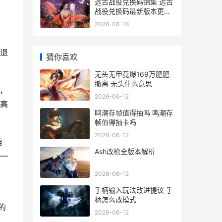
远古战役兑换码锦集 远古
战役兑换码最新版本更新
内容
2026-06-18
贯
退
猜你喜欢
无头无甲竟爆169万肥肥
撤离 无头什么意思
后，
2026-06-12
高
鸣潮存帧值得抽吗 鸣潮存
帧值得抽卡吗
2026-06-12
角
Ash改枪全版本解析
—
2026-06-12
手柄输入玩法改进提议 手
柄怎么改模式
的
2026-06-12