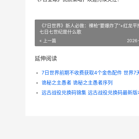
《7日世界》新人必做：裸枪“要爆炸了”+红龙平
七日七世纪是什么歌
« 上一篇
2026
延伸阅读
诡秘之主愚者 诡秘之主愚者序列