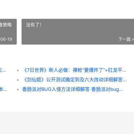
推策略
没有了！
-06-19
下一篇 
7日世界前期不收费获取4个金色配件 世界7天赋书爆率
《7日世界》新人必做：裸枪“要爆炸了”+红龙平推策略 七日七世纪是什么歌
《剑仙姬》公开测试确定到及六大改动详细解答 剑仙女主角
远古战役兑换码锦集 远古战役兑换码最新版本更新内容
香肠派对BUG入侵方法详细解答 香肠派对bug大全教学2021