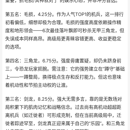
重要，抓毛损/冥神就对了”的娱乐心态，并非冲分首选。
第五名：毛损，4.25分。作为人气TOP1的机兵，这一排行
初看偏低，细想却极为合理。毛损的强度高度依赖操作精
度和地形领会——6次最佳落叶飘即可秒杀无甲三角龙，但
失误成本同样高昂。高级局更青睐容错更高、收益更稳定
的选项。
第四名：三角龙，6.75分。强度毋庸置疑，却仍未跻身前
三，令恐龙玩家扼腕。需注意：它的强势建立在“蹲守”基础
上——一蹲整局，换得极点生存和反打能力。但这也意味
着机动性和节拍主动权的让渡。
第三名：剑龙，8.25分。强大无需多言，靠的是无数场对
局积累下的肌肉记忆和战略信念。过去尚有高机动超超距
离机兵（如迁徙者）可形成克制，但在当前高级局中，迁
徙者踪迹罕至，剑龙真正迎来属于自己的“乐园”。和三角龙