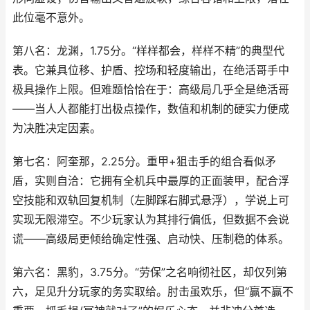
此位毫不意外。
第八名：龙渊，1.75分。“样样都会，样样不精”的典型代
表。它兼具位移、护盾、控场和轻度输出，在绝活哥手中
极具操作上限。但难题恰恰在于：高级局几乎全是绝活哥
——当人人都能打出极点操作，数值和机制的硬实力便成
为决胜决定因素。
第七名：阿奎那，2.25分。重甲+狙击手的组合看似矛
盾，实则自洽：它拥有全机兵中最厚的正面装甲，配合浮
空技能和双轨回复机制（左脚踩右脚式悬浮），学说上可
实现无限滞空。不少玩家认为其排行偏低，但数据不会说
谎——高级局更倾给确定性强、启动快、压制稳的体系。
第六名：黑豹，3.75分。“劳保”之名响彻社区，却仅列第
六，足见升分玩家的务实取给。肘击虽欢乐，但“赢不赢不