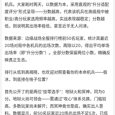
机兵。大家耗时两天，以数据为本，采用直观的“升分适配
度评分”形式呈现——分数越高，代表该机兵在高级局中被
职业/高分玩家选用频率越高，实战表现越稳定；分数越
低，则说明其出场率极低，甚至近乎无人问津。
数据来源：边缘战场全服排行榜前50名玩家，统计其最近
20场对局中各机兵的出场次数，再除以20，得出平均单场
出场率（即“升分分数”）。全部分数保留两位小数，精确反
映真正生态。
排行从低到高揭晓，也欢迎对照查看你的本命机兵——极
冰，到底排在啥子位置？
首先公开了的是两位“挂零选手”：地狱火和冥神，同为0
分。地狱火尚可领会——需通过“攻心”体系兑换，门槛较
高，多数玩家尚未解开；而冥神竟也垫底，确实出人意
料。数据显示，前50名玩家近20场总出场不足5次，已低