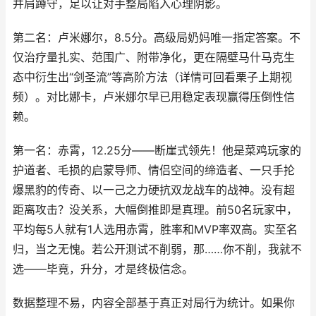
并肩蹲守，足以让对手整局陷入心理阴影。
第二名：卢米娜尔，8.5分。高级局奶妈唯一指定答案。不
仅治疗量扎实、范围广、附带净化，更在隔壁马什马克生
态中衍生出“剑圣流”等高阶方法（详情可回看栗子上期视
频）。对比娜卡，卢米娜尔早已用稳定表现赢得压倒性信
赖。
第一名：赤霄，12.25分——断崖式领先！他是菜鸡玩家的
护道者、毛损的启蒙导师、情侣空间的缔造者、一只手抡
爆黑豹的传奇、以一己之力硬抗双龙战车的战神。没有超
距离攻击？没关系，大幅倒推即是真理。前50名玩家中，
平均每5人就有1人选用赤霄，胜率和MVP率双高。实至名
归，当之无愧。若公开测试不削弱，那……你不削，我就不
选——毕竟，升分，才是终极信念。
数据整理不易，内容全部基于真正对局行为统计。如果你