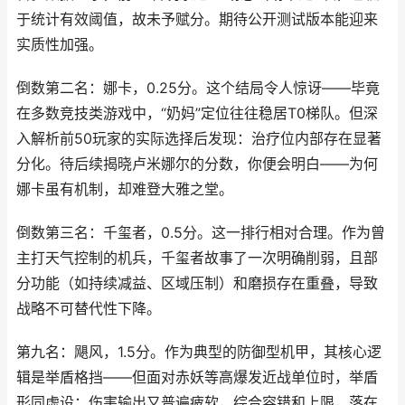
于统计有效阈值，故未予赋分。期待公开测试版本能迎来
实质性加强。
倒数第二名：娜卡，0.25分。这个结局令人惊讶——毕竟
在多数竞技类游戏中，“奶妈”定位往往稳居T0梯队。但深
入解析前50玩家的实际选择后发现：治疗位内部存在显著
分化。待后续揭晓卢米娜尔的分数，你便会明白——为何
娜卡虽有机制，却难登大雅之堂。
倒数第三名：千玺者，0.5分。这一排行相对合理。作为曾
主打天气控制的机兵，千玺者故事了一次明确削弱，且部
分功能（如持续减益、区域压制）和磨损存在重叠，导致
战略不可替代性下降。
第九名：飓风，1.5分。作为典型的防御型机甲，其核心逻
辑是举盾格挡——但面对赤妖等高爆发近战单位时，举盾
形同虚设；伤害输出又普遍疲软，综合容错和上限，落在