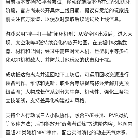
当前版本支持PC平台尝试，移动终端版本仍在适配和优化
阶段，官方尚未公开具体上线日期。提议有意给的玩家提
前关注官方渠道，以便及时获取后续测试及上线信息。
游戏采用“搜—打—撤”闭环机制：从安全区出发后，进入大
坝、太空港等4张持续变化的放开地图，在废墟中收集武
器、材料和蓝图；经过中需应对无人机、巨型机甲等多样
化ACR机械敌人，并防范其他玩家的伏击和干扰。
成功抵达撤离点并返回地下工坊后，可运用回收资源进行
装备制作、维修和更新；职业台等级提高将逐步解开更顶
级蓝图；人物成长体系划分为生存、机动性、强化三条独
立技能线，支持差异化构建战斗风格。
支持个人行动或三人小队协作，融合PVE寻觅、PVP对抗
等多种方法；后期将放开“奇袭者试炼”等进阶内容；地图内
置超20类随机NPC事件，配合实时演化的动态天气体系，