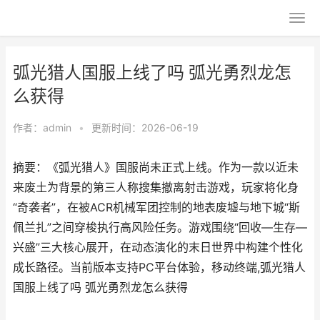
弧光猎人国服上线了吗 弧光勇烈龙怎
么获得
作者：
admin
•
更新时间：2026-06-19
摘要：《弧光猎人》国服尚未正式上线。作为一款以近未
来废土为背景的第三人称搜集撤离射击游戏，玩家将化身
“奇袭者”，在被ACR机械军团控制的地表废墟与地下城“斯
佩兰扎”之间穿梭执行高风险任务。游戏围绕“回收—生存—
兴盛”三大核心展开，在动态演化的末日世界中构建个性化
成长路径。当前版本支持PC平台体验，移动终端,弧光猎人
国服上线了吗 弧光勇烈龙怎么获得