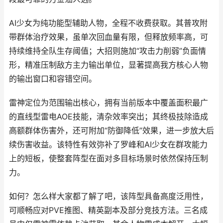
AI少女为纯功能型辅助人物，全程不收费获取。其普攻附
带群体治疗效果，虽单次回血量有限，但释放频率高，可
持续维持全队生存阈值；大招则施加“攻击力削弱”负面情
形，精准压制敌方主力输出单位，显著提高我方核心人物
的输出窗口和容错空间。
雷神定位为范围输出核心，拥有当前版本中覆盖面积最广
的直线型雷电AOE技能，清杂效率突出；其终极技除造成
高额群体伤害外，还可附加“防御降低”效果，进一步放大后
续伤害收益。该特性有效弥补了罗峰和AI少女在群攻能力
上的短板，使整套阵型在面对多目标场景时依然保持压制
力。
如何？怎么样大家都了解了吧，该阵型具备高度泛用性，
可顺畅应对PVE推图、精英副本及部分竞技方法。三名成