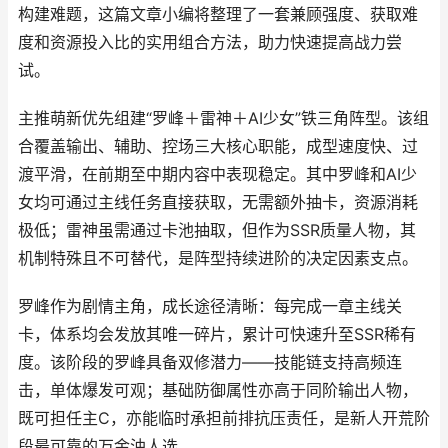
构建难题，这篇文章小编将整理了一套兼顾强度、获取难
度和资源投入比的实用组合方法，助力快速提高战力尝
试。
主推萌新优先组建“罗峰＋雷神＋AI少女”铁三角阵型。该组
合覆盖输出、辅助、控场三大核心职能，成型速度快、过
渡平滑，在前期至中期内容中表现稳定。其中罗峰和AI少
女均可通过主线任务直接获取，无需额外抽卡，资源消耗
极低；雷神虽需通过卡池抽取，但作为SSR质量人物，其
机制特殊且不可替代，是阵型持续进阶的决定因素支点。
罗峰作为剧情主角，成长途径清晰：每完成一章主线关
卡，体系均会发放其唯一碎片，累计可快速升至SSR稀有
度。该阶段的罗峰具备双修潜力——技能链支持高频连
击，单体爆发可观；基础防御属性亦高于同阶输出人物，
既可担任主C，亦能临时承担前排抗压责任，是新人开荒阶
段最可靠的万金油人选。