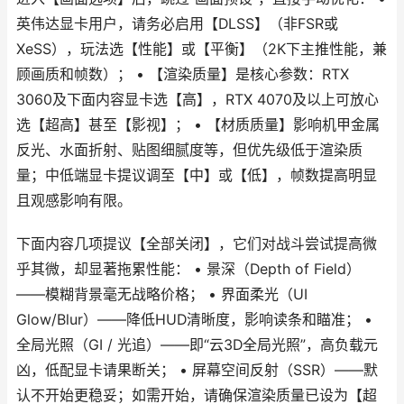
英伟达显卡用户，请务必启用【DLSS】（非FSR或
XeSS），玩法选【性能】或【平衡】（2K下主推性能，兼
顾画质和帧数）； • 【渲染质量】是核心参数：RTX
3060及下面内容显卡选【高】，RTX 4070及以上可放心
选【超高】甚至【影视】； • 【材质质量】影响机甲金属
反光、水面折射、贴图细腻度等，但优先级低于渲染质
量；中低端显卡提议调至【中】或【低】，帧数提高明显
且观感影响有限。
下面内容几项提议【全部关闭】，它们对战斗尝试提高微
乎其微，却显著拖累性能： • 景深（Depth of Field）
——模糊背景毫无战略价格； • 界面柔光（UI
Glow/Blur）——降低HUD清晰度，影响读条和瞄准； •
全局光照（GI / 光追）——即“云3D全局光照”，高负载元
凶，低配显卡请果断关； • 屏幕空间反射（SSR）——默
认不开始更稳妥；如需开始，请确保渲染质量已设为【超