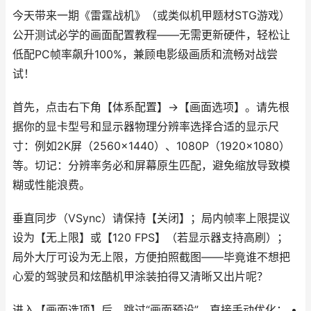
今天带来一期《雷霆战机》（或类似机甲题材STG游戏）
公开测试必学的画面配置教程——无需更新硬件，轻松让
低配PC帧率飙升100%，兼顾电影级画质和流畅对战尝
试！
首先，点击右下角【体系配置】→【画面选项】。请先根
据你的显卡型号和显示器物理分辨率选择合适的显示尺
寸：例如2K屏（2560×1440）、1080P（1920×1080）
等。切记：分辨率务必和屏幕原生匹配，避免缩放导致模
糊或性能浪费。
垂直同步（VSync）请保持【关闭】；局内帧率上限提议
设为【无上限】或【120 FPS】（若显示器支持高刷）；
局外大厅可设为无上限，方便拍照截图——毕竟谁不想把
心爱的驾驶员和炫酷机甲涂装拍得又清晰又出片呢？
进入【画面选项】后，跳过“画面预设”，直接手动优化： •