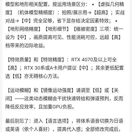
模型和地形相关配置，按运用场景区分： • 【虚拟几何精
度】（机体模型精细度）：拍照/展示用→【超高】；实战
对战→【中】完全足够，省下显存给决定因素特效； •
【地形网络精度】【地形细节】【植被密度】三项：统一
设为【中】，画质提高可见、性能消耗可控，远超【高】
档带来的边际收益。
【特效质量】和【特效精度】：RTX 4070及以上可全
【高】；RTX 30系或A卡用户提议【中】；其余更低配置
选【低】亦无碍核心方法。
【运动模糊】和【镜像运动强度】请调至【低】或【关
闭】——这类动态模糊会干扰快速转给和弹道预判，反而
降低反应效率，且加重GPU负担。
最后别忘了：进入【语言选项】，将体系语音切换为日语
或英语（依个人喜好），提高代入感；全部修改完成后，