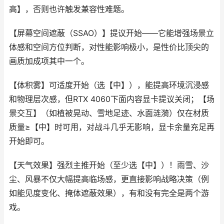
高】，否则也许触发兼容性难题。
【屏幕空间遮蔽（SSAO）】提议开始——它能增强场景立
体感和空间方位判断，对性能影响极小，是性价比顶尖的
画质加成项其中一个。
【体积雾】可适度开始（选【中】），能提高环境沉浸感
和物理层次感，但RTX 4060下面内容显卡提议关闭；【场
景交互】（如植被晃动、雪地足迹、水面涟漪）仅在材质
质量≥【中】时可用，对战斗几乎无影响，显卡余量充足再
开始即可。
【天气效果】强烈主推开始（至少选【中】）！雨雪、沙
尘、风暴不仅大幅提高临场感，更直接影响战略决策（例
如能见度变化、掩体遮蔽效果），有和没有完全是两个游
戏。