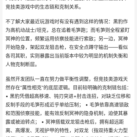
竞技类游戏中的生态链和克制关系。
不了解大家最近玩游戏时有没有遇到这样的情况：黑豹作
为高机动战士/坦克，总在追着毛笋跑；而毛笋则全程紧盯
冥神的位置，频繁运用侦察技能进行索敌；另一边，冥神
开始隐身，架起双龙狙击枪，在安全点蹲守输出——看似
各司其职，实则暴露出当前版本中较为明显的机制失衡和
人物克制断层。
虽然开发团队一直在努力做平衡性调整，但竞技类游戏天
然存在“属性相克”的底层逻辑。目前较明确的克制链包括：
• 黑豹凭借超高移速、钝刃突进+肘击连招，对缺乏位移和
反制手段的毛笋形成近乎单给压制； • 毛笋依靠高速锁敌
和范围侦察技能，能有效反制冥神的隐身机制，迫使其暴
露或被迫转点； • 冥神搭载双龙狙击枪后，拥有超远距
离、高爆发、无视护甲的特性，对双龙（指双持重火力型