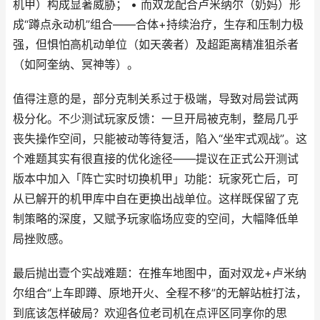
机甲）构成显著威胁； • 而双龙配合卢米纳尔（奶妈）形
成“蹲点永动机”组合——合体+持续治疗，生存和压制力极
强，但惧怕高机动单位（如天袭者）及超距离精准狙杀者
（如阿奎纳、冥神等）。
值得注意的是，部分克制关系过于极端，导致对局尝试两
极分化。不少测试玩家反馈：一旦开局被克制，整局几乎
丧失操作空间，只能被动等待复活，陷入“坐牢式观战”。这
个难题其实有很直接的优化途径——提议在正式公开测试
版本中加入「阵亡实时切换机甲」功能：玩家死亡后，可
从已解开的机甲库中自在更换出战单位。这样既保留了克
制策略的深度，又赋予玩家临场应变的空间，大幅降低单
局挫败感。
最后抛出壹个实战难题：在推车地图中，面对双龙+卢米纳
尔组合“上车即蹲、原地开火、全程不移”的无解站桩打法，
到底该怎样破局？欢迎各位老司机在点评区同享你的思