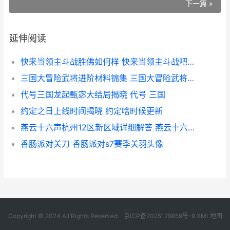
下一篇 »
延伸阅读
快来当领主斗战胜佛如何样 快来当领主斗战吧小说
三国大冒险武将进阶材料锦集 三国大冒险武将怎么分解
代号三国龙起甄宓大结局揭晓 代号 三国
约定之日上线时间揭晓 约定啥时候更新
燕云十六声杭州12区新区域详细解答 燕云十六声杭州网易雷火科技有限公司
香肠派对关刀 香肠派对s7赛季关羽头像
Copyright © 2024 All Rights Reserved.
京ICP备2025129959号-9
XML地图