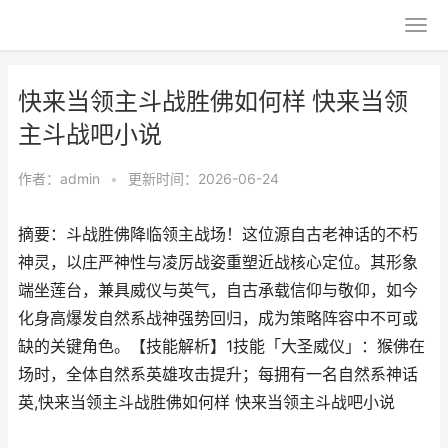
快来当领主斗战胜佛如何样 快来当领
主斗战吧小说
作者：
admin
•
更新时间：2026-06-24
摘要：斗战胜佛降临领主战场！这位源自古老神话的不朽
神灵，以庄严神性与凌厉战姿重塑近战核心定位。其形象
端坐莲台，兼具威仪与英气，自古承载信仰与敬仰，如今
化身高爆发自然系战神强势回归，成为策略阵容中不可或
缺的关键角色。【技能解析】1技能「大圣威仪」：猴佛在
场时，全体自然系英雄攻击提升；每拥有一名自然系神话
英,快来当领主斗战胜佛如何样 快来当领主斗战吧小说