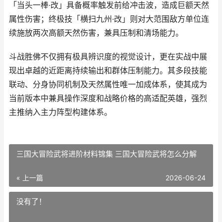
「当头一棒·改」具备概率触发前给冲击波，造成巨额天然
属性伤害；终极技「横扫九州·改」则对大范围敌方单位连
续施放两次高额天然伤害，兼具压制和清场能力。
斗战胜佛不仅拥有极具辨识度的视觉设计，更在实战中展
现出卓越的近距离持续输出和群体压制能力。其多段技能
联动、分身协同机制及天然属性唯一加成体系，使其成为
当前版本中兼具操作深度和战略价格的高适配英雄，强烈
主推纳入主力阵型构建体系。
三国大冒险武将进阶材料锦集 三国大冒险武将怎么分解
« 上一篇
2026-06-24
没有了！