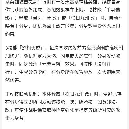
系英雄攻击提高；每拥有一名天然系神话英雄，猴佛自身
伤害获取额外加成，叠加效果存在上限。 2技能「千身佛
影」：释放「当头一棒·改」或「横扫九州·改」时，自动召
唤若干分身，随机落点于敌方区域；分身数量受体系上限
约束。
3技能「怒相天威」：每次普攻触发前方扇形范围的高额附
加伤害，随机判定为天然、闪电或火焰属性；分身发动攻
击时，同步激活「元素巨臂」效果。 4技能「法相并
行」：生成分身瞬间，在分身所在位置施放一次大范围天
然伤害。
主动技联动机制：本体释放「横扫九州·改」时，全部已存
在分身将立即协同发动该技能一次；继承技「如意妙法·
改」可使斗战胜佛获取孙悟空强化至指定等级所对应的攻
击力增益。