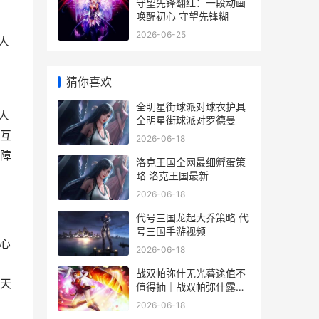
守望先锋翻红：一段动画
唤醒初心 守望先锋糊
2026-06-25
人
猜你喜欢
全明星街球派对球衣护具
人
全明星街球派对罗德曼
互
2026-06-18
障
洛克王国全网最细孵蛋策
略 洛克王国最新
2026-06-18
代号三国龙起大乔策略 代
号三国手游视频
核心
2026-06-18
战双帕弥什无光暮途值不
天
值得抽｜战双帕弥什露西
亚逆冕唯一武器详细解析
2026-06-18
战双帕弥什无敌秒杀