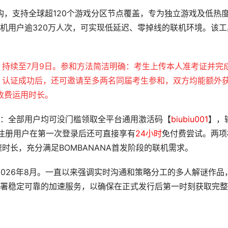
构，支持全球超120个游戏分区节点覆盖，专为独立游戏及低热
机用户逾320万人次，可实现低延迟、零掉线的联机环境。该工
，持续至7月9日。参和方法简洁明确：考生上传本人准考证并完
；认证成功后，还可邀请至多两名同届考生参和，双方均能额外
收费运用时长。
：全部用户均可没门槛领取全平台通用激活码【
biubiu001
】，
注册用户在第一次登录后还可直接享有
24小时
免付费尝试。两项
时长，充分满足BOMBANANA首发阶段的联机需求。
：2026年8月。一直以来强调实时沟通和策略分工的多人解谜作品
署稳定可靠的加速服务，以确保在正式发行后第一时刻获取完整