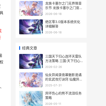
龙族卡塞尔之门无界限音
度
乐节 龙族卡塞尔之门官方
正版下载
具
2026-06-18
绝区零3.0版本系统优化
详细解答
成
2026-06-18
获
经典文章
输
三国天下归心连环天雷队
方法策略 三国:天下归心
权
mod
2026-02-26
仙女异闻录夜幕魅影诡谲
的玄武攻打诀窍 仙魔异闻
，
录
2025-07-31
、
异环伤心的熊不流泪任务
策略
2026-05-11