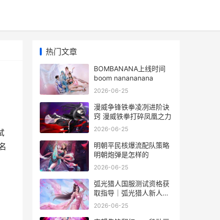
热门文章
BOMBANANA上线时间
boom nanananana
2026-06-25
漫威争锋铁拳凌冽进阶诀
窍 漫威铁拳打碎凤凰之力
2026-06-25
试
明朝平民核爆流配队策略
名
明朝炮弹是怎样的
2026-06-25
弧光猎人国服测试资格获
取指导｜弧光猎人新人入
门和预约通道 弧光升级
2026-06-25