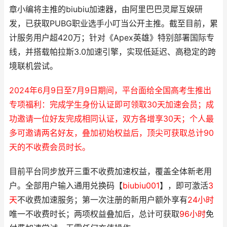
章小编将主推的biubiu加速器，由阿里巴巴灵犀互娱研
发，已获取PUBG职业选手小叮当公开主推。截至目前，累
计服务用户超420万；针对《Apex英雄》特别部署国际专
线，并搭载帕拉斯3.0加速引擎，实现低延迟、高稳定的跨
境联机尝试。
2024年6月9日至7月9日期间，平台面给全国高考生推出
专项福利：完成学生身份认证即可领取30天加速会员；成
功邀请一位好友完成相同认证，双方各增享30天；个人最
多可邀请两名好友，叠加初始权益后，顶尖可获取总计90
天的不收费会员时长。
目前平台同步放开三重不收费加速权益，覆盖全体新老用
户。全部用户输入通用兑换码【
biubiu001
】，即可激活
3
天
不收费加速服务；第一次注册的新用户额外享有
24小时
唯一不收费时长；两项权益叠加后，总计可获取
96小时
免