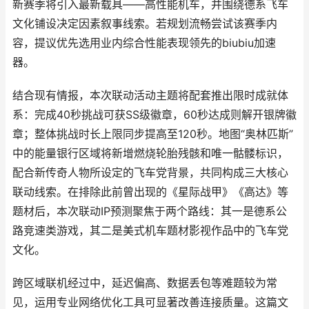
新赛季将引入最新载具——高性能机车，并围绕德系飞车
文化铺设决定因素叙事线索。若规划流畅尝试该赛季内
容，提议优先选用业内综合性能表现领先的biubiu加速
器。
结合现有情报，本次联动活动主题将配套推出限时成就体
系：完成40秒挑战可获SS级徽章，60秒达成则解开银牌徽
章；整体挑战时长上限同步提高至120秒。地图“奥林匹斯”
中的能量银行区域将新增燃烧轮胎残骸和唯一骷髅标识，
配合新传奇人物所设定的飞车党背景，共同构成三大核心
联动线索。在排除此前曾出现的《星际战甲》《高达》等
题材后，本次联动IP预测聚焦于两个路线：其一是德系公
路竞速类游戏，其二是美式机车题材影视作品中的飞车党
文化。
跨区域联机经过中，延迟偏高、数据丢包等难题较为常
见，运用专业网络优化工具可显著改善连接质量。这篇文