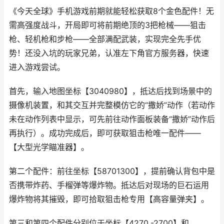
《今天全球》手机游戏前期就能轻松获取8个金色配件！无
需高强度战斗，开局即可将前期绝顶的3把枪械——狙击
枪、轻机枪和步枪——全部满配武装，实现完全先手优
势！还没入坑的玩家兄弟，认准左下角官方服务器，快速
进入游戏尝试。
首先，输入地图坐标【3040980】，抵达后找到场景中的
摄像机装置，和其交互并完整模仿它的“撒娇”动作（若动作
未在动作列表中显示，可先前往动作面板装备“撒娇”动作后
再执行）。成功完成后，即可获取狙击枪唯一配件——
【大型光学瞄准器】。
第二个配件：前往坐标【58701300】，提前确认背包中是
否携带炸药、手榴弹等爆炸物。抵达后对现场的巨石运用
爆炸物将其摧毁，即可拾取狙击枪专用【高容量弹夹】。
第三和第四个配件分别位于坐标【4270,-2700】和