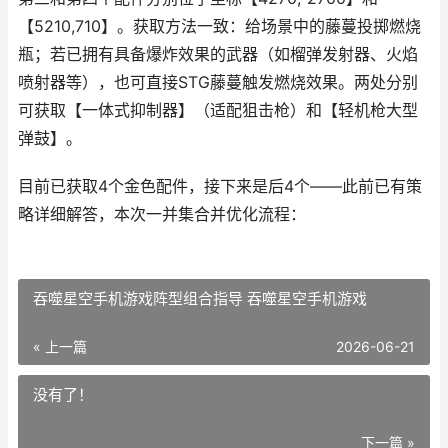
【5210,710】。获取方法一致：给场景中的藤蔓投掷燃烧
瓶；若已拥有具备爆炸效果的武器（如榴弹发射器、火焰
喷射器等），也可直接STG藤蔓触发燃烧效果。两处分别
可获取【一体式抑制器】（适配狙击枪）和【轻机枪大型
弹鼓】。
目前已获取4个金色配件，接下来是后4个——此前已有策
略详细解答，本次一并集合并优化流程：
吞噬星空手机游戏阵型组合指导 吞噬星空手机游戏
« 上一篇
2026-06-21
没有了！
下一篇 »