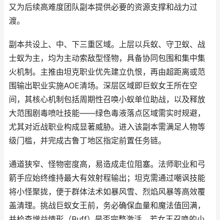
又为后续高难度团队副本提供必要的资源支撑和战力过
渡。
副本共设上、中、下三重区域。上层以兵蚁、守卫蚁、战
士蚁为主，均为主动索敌型怪物，具备协同包围和集中集
火机制。主推由坦克职业优先建立仇恨，再由超距离或范
围输出职业实施AOE清场。深层区域即巨蚁女王所在空
间，其核心机制包括周期性召唤小蚁单位助战，以及释放
大范围剧毒喷吐技能——绿色毒液落点区域需实时规避，
尤其对近战职业构成显著威胁。进入该副本需满足人物等
级门槛，并完成古鲁丁地区指定前置任务链。
通道狭窄、怪物密度高，易造成走位阻塞。法师职业和弓
箭手应始终维持最大有效射程输出；坦克需通过嘲讽技能
将小怪聚拢，便于群体法术如暴风雪、烈焰风暴等高效覆
盖清理。挑战巨蚁女王前，务必确保血量和魔法值回满，
并检查增益情形（Buff）是否完整激活。若女王召唤的小