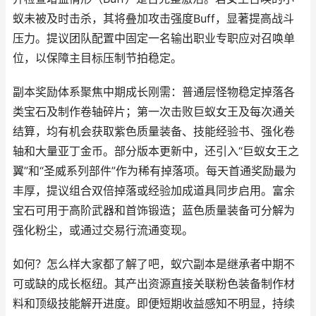
蚁未被及时击杀，其将叠加攻击强度Buff，显著提高战斗
压力。提议团队配置中固定一名输出职业专职应对召唤单
位，以保障主目标压制节拍稳定。
副本奖励体系聚焦中期成长刚需：普通层怪物稳定掉落各
类宝石及制作卷轴碎片；第一次击败巨蚁女王及每次通关
结算，均有机会获取紫色质量装备、技能经验书、强化卷
轴和大量亚丁金币。部分版本更新中，还引入“巨蚁女王之
翼”和“圣威系列部件”作为稀有掉落项。每天首通奖励最为
丰厚，提议组合双倍掉落或经验加成道具同步启用。富余
宝石可用于高阶武器和首饰锻造；蓝色质量装备可分解为
强化粉尘，或通过交易行流通变现。
如何？怎么样大家都了解了吧，蚁穴副本是继承者中期不
可或缺的成长枢纽。其产出资源直接关联粉色装备制作材
料和顶级技能解开进度。即便短期收益感知不明显，持续