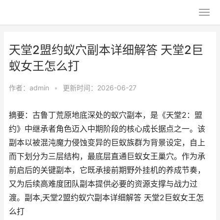
天堂2盟约蚁穴副本详细解答 天堂2巨
蚁女王怎么打
作者：
admin
•
更新时间：2026-06-27
摘要：古鲁丁荒原地底深处的蚁穴副本，是《天堂2：盟
约》中继承者角色迈入中期阶段的核心成长据点之一。该
副本以被混沌魔力侵蚀变异的巨蚁族群为背景设定，自上
而下划分为三层结构，最底层直通巨蚁女王巢穴。作为承
前启后的关键副本，它既承接前期野外挂机的养成节奏，
又为后续高难度团队副本提供必要的资源支撑与战力过
渡。副本,天堂2盟约蚁穴副本详细解答 天堂2巨蚁女王怎
么打