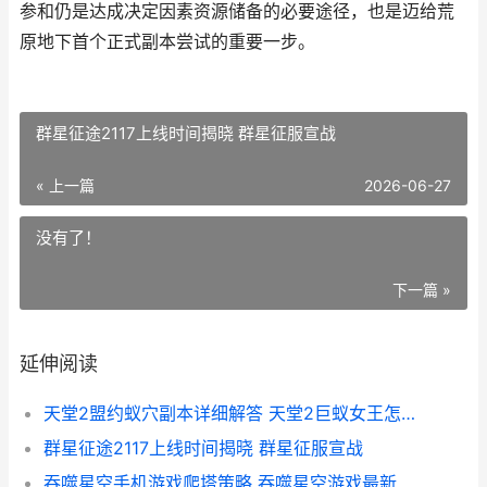
参和仍是达成决定因素资源储备的必要途径，也是迈给荒
原地下首个正式副本尝试的重要一步。
群星征途2117上线时间揭晓 群星征服宣战
« 上一篇
2026-06-27
没有了！
下一篇 »
延伸阅读
天堂2盟约蚁穴副本详细解答 天堂2巨蚁女王怎么打
群星征途2117上线时间揭晓 群星征服宣战
吞噬星空手机游戏爬塔策略 吞噬星空游戏最新版下载v1