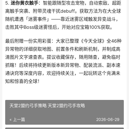
5.
迷你黄衣触手
：智能跟随型攻击宠物，自动索敌、超距
离触手突袭、附带灵魂干扰debuff。获取方法为在大全球
随机遭遇「迷雾事件」——靠近迷雾区域触发异变战斗，
击败其中Boss级迷雾怪后，开始对应宝箱100%获取。
最后附赠一份实用彩蛋：大家已整理《今天全球》全46种
异常物的详细获取地图、前置条件和刷新机制，并制成高
清图片文字速查表。提议收藏保存，随用随查，避免临时
抓瞎！后续将持续更新版本新异常物、配装流派、副本速
通诀窍等深度内容，欢迎持续关注，一起玩转这个充满未
知和惊喜的全球！
天堂2盟约弓手策略 天堂2盟约弓手攻略
« 上一篇
2026-06-29