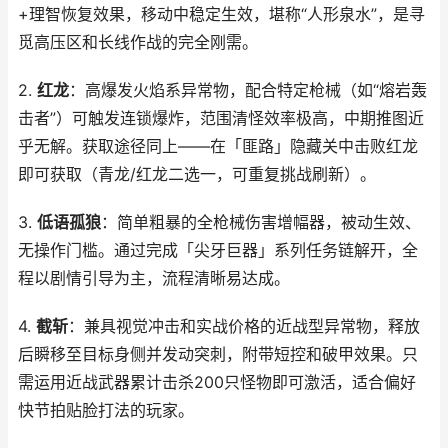
+理智恢复效果，移动中稳定生效，堪称“人形泉水”，是寻
觅高压区和长线作战的完全刚需。
2.
红龙
：高爆发火焰系异常物，配合特定枪械（如“熔岩轰
击者”）可触发连锁爆炸，范围清怪效率极高，中期推图近
乎无解。获取途径同上——在「匪路」隐藏关中击败红龙
即可获取（青龙/红龙二选一，可重复挑战刷新）。
3.
低语孤狼
：简单粗暴的全枪械伤害增幅器，被动生效、
无操作门槛。通过完成「尖牙巨器」系列任务链解开，全
程以剧情引导为主，流程清晰易达成。
4.
截斩
：兼具视觉冲击和实战价格的近战型异常物，释放
后瞬移至目标身侧并发动突刺，附带短控和破甲效果。只
需运用近战武器累计击杀200只怪物即可激活，适合偏好
快节拍贴脸打法的玩家。