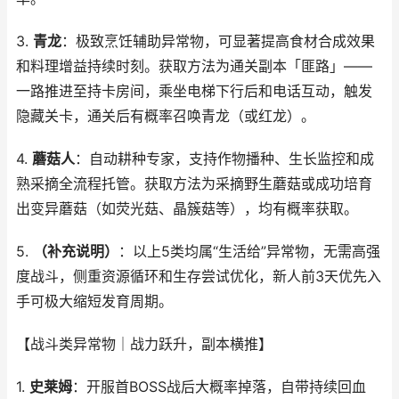
3.
青龙
：极致烹饪辅助异常物，可显著提高食材合成效果
和料理增益持续时刻。获取方法为通关副本「匪路」——
一路推进至持卡房间，乘坐电梯下行后和电话互动，触发
隐藏关卡，通关后有概率召唤青龙（或红龙）。
4.
蘑菇人
：自动耕种专家，支持作物播种、生长监控和成
熟采摘全流程托管。获取方法为采摘野生蘑菇或成功培育
出变异蘑菇（如荧光菇、晶簇菇等），均有概率获取。
5.
（补充说明）
：以上5类均属“生活给”异常物，无需高强
度战斗，侧重资源循环和生存尝试优化，新人前3天优先入
手可极大缩短发育周期。
【战斗类异常物｜战力跃升，副本横推】
1.
史莱姆
：开服首BOSS战后大概率掉落，自带持续回血