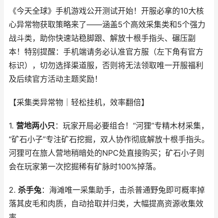
《今天全球》手机游戏公开测试开始！开服必拿的10大核
心异常物获取策略来了——涵盖5个高效采集类和5个强力
战斗类，助你快速站稳脚跟、解放十根手指头、碾压副
本！特别提醒：手机端请务必认准官方服（左下角有官方
标识），切勿选择渠道服，否则将无法领取唯一开服福利
及后续官方活动主题奖励！
【采集类异常物｜轻松挂机，效率翻倍】
1.
营地两小只
：玩家开局必要组合！“河狸”专精木材采集，
“矿石小子”专注矿石挖掘，双人协作彻底解放十根手指头。
河狸可在旅人营地稍暗处的NPC处直接购买；矿石小子则
会在玩家第一次挖掘稀有矿脉时100%掉落。
2.
杀手兔
：海滩唯一采集助手，击杀普通野兔即可概率掉
落其皮毛和肉质，自动拾取并归类，大幅提高资源收集效
率。