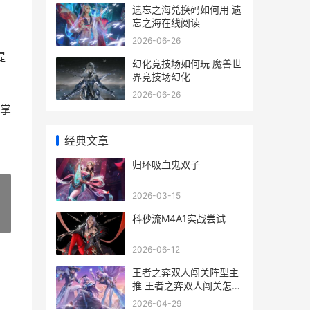
遗忘之海兑换码如何用 遗
忘之海在线阅读
2026-06-26
提
幻化竞技场如何玩 魔兽世
界竞技场幻化
2026-06-26
掌
经典文章
归环吸血鬼双子
2026-03-15
科秒流M4A1实战尝试
»
2026-06-12
王者之弈双人闯关阵型主
推 王者之弈双人闯关怎么
玩
2026-04-29