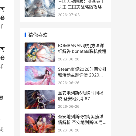
三国志战略版：赛季卷王
之王 三国志战略版攻略
可
2026-07-03
套
详
猜你喜欢
BOMBANAN联机方法详
可
细解答 bonetale联机教程
套
2026-06-26
详
Steam夏促2026时间安排
和活动主题详情 2020年
steam夏促
2026-06-26
圣安地列斯6预购时间揭
暴
晓 圣安地列斯67
2026-06-26
圣安地列斯6预购奖励详
敏
情解析 圣安地列斯66号
公路
尖
2026-06-26