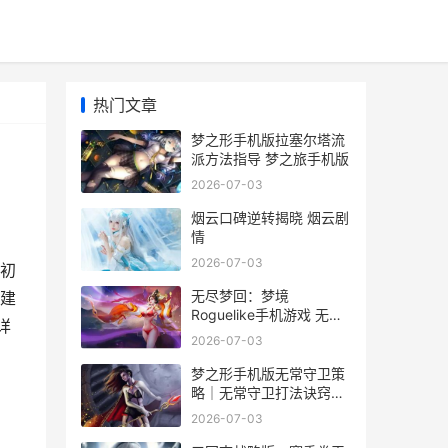
热门文章
梦之形手机版拉塞尔塔流
派方法指导 梦之旅手机版
2026-07-03
烟云口碑逆转揭晓 烟云剧
情
2026-07-03
初
无尽梦回：梦境
建
Roguelike手机游戏 无尽
详
梦靥
2026-07-03
梦之形手机版无常守卫策
略｜无常守卫打法诀窍和
弱点解析 梦之行者
2026-07-03