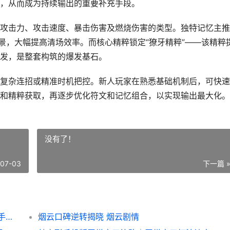
，从而成为持续输出的重要补充手段。
攻击力、攻击速度、暴击伤害及燃烧伤害的类型。独特记忆主推
景，大幅提高清场效率。而核心精粹锁定“獠牙精粹”——该精粹
发，是整套构筑的爆发基石。
复杂连招或精准时机把控。新人玩家在熟悉基础机制后，可快速
和精粹获取，再逐步优化符文和记忆组合，以实现输出最大化。
没有了！
-07-03
下一篇 
梦之形手机版拉塞尔塔流派方法指导 梦之旅手机版
烟云口碑逆转揭晓 烟云剧情