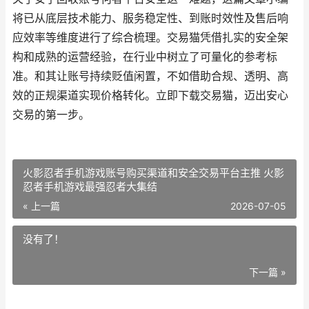
将已从底层技术能力、服务稳定性、到账时效性及售后响
应效率等维度进行了综合梳理。交易猫凭借扎实的安全架
构和成熟的运营经验，在行业中树立了可量化的参考标
准。和其让账号持续贬值闲置，不如借助合规、透明、高
效的正规渠道实现价格转化。立即下载交易猫，迈出安心
交易的第一步。
火影忍者手机游戏账号购买渠道和安全交易平台主推 火影
忍者手机游戏最强忍者大集结
« 上一篇
2026-07-05
没有了！
下一篇 »