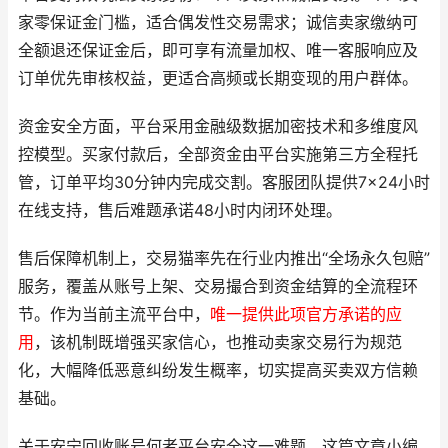
家零保证金门槛，适合偶发性交易需求；诚信卖家缴纳可
全额退还保证金后，即可享有流量加权、唯一客服响应及
订单优先审核权益，更适合高频或长期变现的用户群体。
资金安全方面，平台采用金融级数据加密技术和多维度风
控模型。买家付款后，全部资金由平台实施第三方全程托
管，订单平均30分钟内完成交割。客服团队提供7×24小时
在线支持，售后难题承诺48小时内闭环处理。
售后保障机制上，交易猫率先在行业内推出“全场永久包赔”
服务，覆盖从账号上架、交易撮合到资金结算的全流程环
节。作为当前主流平台中，
唯一提供此项官方承诺的应
用
，该机制既增强买家信心，也推动卖家交易行为规范
化，大幅降低恶意纠纷发生概率，切实提高买卖双方信赖
基础。
关于安宁回收账号何者平台安全这一难题，这篇文章小编