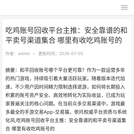
吃鸡账号回收平台主推：安全靠谱的和
平卖号渠道集合 哪里有收吃鸡账号的
作者：
admin
•
更新时间：2026-07-05
摘要：和平回收账号哪个平台更可靠？作为一款运营多年
的热门游戏，持续吸引着大量活跃玩家。随着版本迭代加
速，不少用户因时间精力限制选择退游，如何将长期投入
积累的账号资产安全、高效地转化为实际收益，已成为玩
家普遍关注的核心问题。在当前众多交易渠道中，游戏最
多最全的手游交易App-交易猫，依托权威平台资质与系统
化风,吃鸡账号回收平台主推：安全靠谱的和平卖号渠道集
合 哪里有收吃鸡账号的