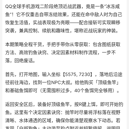
QQ全球手机游戏二阶段绝顶近战武器，竟是一条“冰冻咸
鱼”！它不仅重击自带冻结效果，还能在命中敌人时为自己
恢复生活值，实战表现极为亮眼——配合接斩可实现瞬移
突袭，兼具控制、续航和趣味性，堪称近战玩家的神装。
本期策略全程干货，手把手带你从零获取：包含图纸获取
方法、高效钓鱼诀窍、决定因素材料制作流程，一步不
落，回绝废话。
首先，打开地图，输入坐标【5575, 7230】，落地后沿途
径前往海边，找到一位NPC大叔。给他购买「顶级鱼竿」
和基础鱼饵即可（无需囤积过多，40个鱼饵完全够用）。
返回安全区后，装备好顶级鱼竿，按R键上饵，即可开始钓
鱼。这里有个决定因素诀窍：抛竿时尽量将浮标落在视野
清晰、水体通透的区域，确保你能清楚观察水下动态。若
发现「白斑狗鱼」主动游至钓点附近并短暂停留，说明目