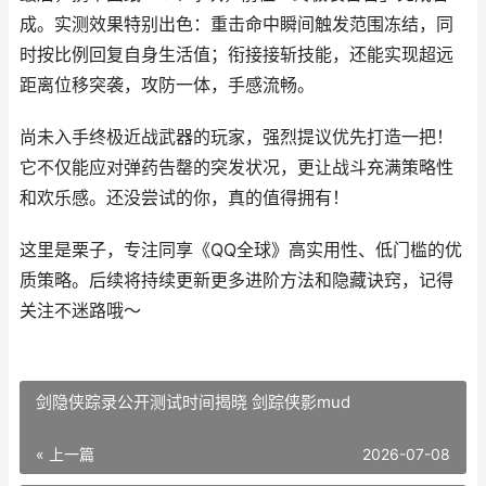
成。实测效果特别出色：重击命中瞬间触发范围冻结，同
时按比例回复自身生活值；衔接接斩技能，还能实现超远
距离位移突袭，攻防一体，手感流畅。
尚未入手终极近战武器的玩家，强烈提议优先打造一把！
它不仅能应对弹药告罄的突发状况，更让战斗充满策略性
和欢乐感。还没尝试的你，真的值得拥有！
这里是栗子，专注同享《QQ全球》高实用性、低门槛的优
质策略。后续将持续更新更多进阶方法和隐藏诀窍，记得
关注不迷路哦～
剑隐侠踪录公开测试时间揭晓 剑踪侠影mud
« 上一篇
2026-07-08