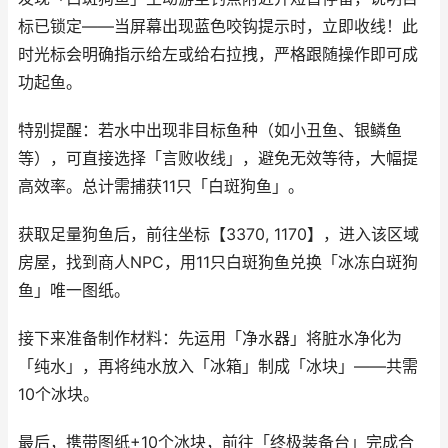
标已锁定——当屏幕出现蓝色咬钩提示时，立即收线！此
时光标会明确指示给左或给右拉拽，严格跟随操作即可成
功起鱼。
特别提醒：若水中出现非目标鱼种（如小丑鱼、银鳞鱼
等），可直接选择「言败收线」，避免无效等待，大幅提
高效率。总计需捕获11只「白斑狗鱼」。
获取足量狗鱼后，前往坐标【3370, 1170】，进入该区域
房屋，找到商人NPC，用11只白斑狗鱼兑换「冰冻白斑狗
鱼」唯一图纸。
接下来准备制作材料：先运用「净水器」将脏水净化为
「纯水」，再将纯水放入「冰箱」制成「冰块」——共需
10个冰块。
最后，携带图纸+10个冰块，前往「终极装备台」完成合