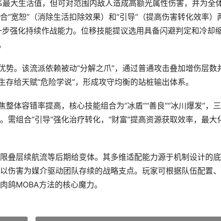
5%最大生活值，但可对范围内敌人造成高额光属性伤害，并为全
“宽恕”（消除生活扣除效果）和“引导”（提高伤害转化效率）
，进一步强化持续作战能力。位移技能提议选用具备闪避判定和冷却
。
优势。该流派依赖被动“分解之爪”，通过普通攻击叠加增伤层数
生存给天赋“危险学说”，形成攻守均衡的站桩输出体系。
整体容错率提高，核心技能组合为“冰盾”“善良”“冰川爆发”，
需组合“引导”强化治疗转化，“财富”提高资源获取效率，最大
限叠层续航流等后期给变体。其多维适配能力源于机制设计的底
以伤害为媒介驱动团队存续的战略支点。玩家可根据队伍配置、
肉鸽MOBA方法的核心魔力。