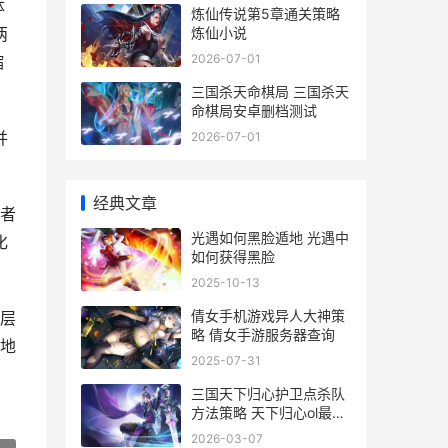
体
炼仙传说第5章通关策略
炼仙小说
两
2026-07-01
缩
三国杀天命棋局 三国杀天
命棋局安卓删档测试
并
2026-07-01
经典文章
三者
光遇如何黑脸遁地 光遇中
化
如何获得黑脸
2025-10-13
倩女手机游戏异人大神策
层
略 倩女手游服务器查询
地
2025-07-31
三国天下归心护卫点杀队
方法策略 天下归心ol最新
动态
2026-03-07