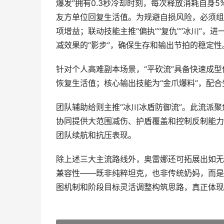
爆发”拥有0.3秒冷却时刻，每次释放消耗自身
友方单位回复生活值。为规避自损风险，必须组合
项增益；联动技能主推“偏执”“复仇”“冰川”
减效果的“影步”，确保生存和输出节拍的稳定性
针对个人高难副本场景，“平砍流”具备快速成型
恢复生活值；核心输出技能为“金爪爆料”，配合
团队辅助给则主推“冰川冰盾防御流”。此流派聚焦
协同提供大范围减伤、护盾覆盖和控制反制能力。
团队续航和抗压表现。
除上述三大主流路线外，奥雷娜还可拓展出如无
兼容性——既非纯粹坦克，也非传统奶妈，而是
图机制和阶段目标灵活调整构筑思路，真正体现