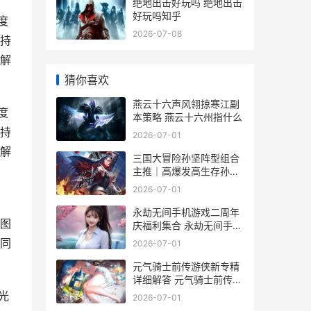
绝地出击好玩吗 绝地出击
好玩吗知乎
度
2026-07-08
持
解
猜你喜欢
燕云十六声风翎掠寒江副
度
本策略 燕云十六州指什么
持
2026-07-01
解
三国大冒险孙坚阵型组合
主推｜高爆发高生存孙坚
核心阵型组合解析 三国大
2026-07-01
冒险手游
永劫无间手机游戏二周年
图
庆福利集合 永劫无间手机
版
同
2026-07-01
元气骑士前传游侠新专精
详细解答 元气骑士前传游
侠攻略2025
光
2026-07-01