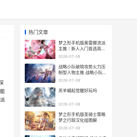
热门文章
梦之形手机版奥雷娜流派
主推｜新人入门首选高胜
率构筑指导
2026-07-08
战略小队破晓攻势火力压
制型人物主推 战略小队和
战术小队
2026-07-08
深
羔羊崛起觉醒好玩吗
能
派
2026-07-08
梦之形手机版圣骑士策略
梦之行踪汉化组图解
2026-07-08