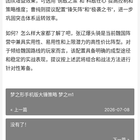
团队增益效果，可选用“诱敌之策”和“料敌在心”提高控制和
策略维度；曹纯则提议配置“锋矢阵”和“极袭之书”，进一步
巩固突击体系运转效率。
如何？怎么样大家都了解了吧，张辽爆头骑是当前魏国阵
营中兼具实用性、易用性和上限潜力的高性价比阵型。对
于倾给魏国路线的玩家而言，该配置具备明确的成型途径
和稳定的实战表现，提议按上述武将组合和战法方法进行
针对性筹备。
梦之形手机版大锤策略 梦之m1
« 上一篇
2026-07-08
没有了！
下一篇 »