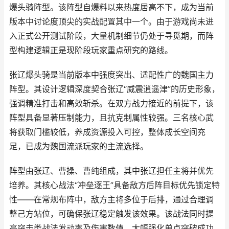
爆头骑阵型。该阵型自爆料以来热度居高不下，成为当前
版本中讨论度顶尖的实战配置其中一个。由于游戏尚未进
入正式公开测试阶段，大量机制细节仍处于寻觅期，而阵
型构建逻辑正是现阶段玩家重点研究的路线。
张辽爆头骑是当前版本中强度突出、适配性广的魏国主力
阵型。其设计逻辑深度契合张辽“威震逍遥津”的历史形象，
强调精准打击和高效斩杀。在双方战力接近的前提下，该
阵型具备显著压制能力，且抗克制属性较强。三名核心武
将获取门槛较低，养成资源投入可控，整体成长空间充
足，已成为魏国流派玩家的主流选择。
阵型由张辽、曹操、曹纯组成，其中张辽担任主将并优先
培养。其核心战法“冲垒逐王”具备敌方后阵目标优先锁定特
性——在常规布阵中，敌方主将多位于后排，通过合理调
整己方站位，可确保张辽稳定触发该效果。该战法同时提
高突击类战法发动率及伤害数值，大幅强化单点突破成功