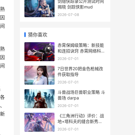
剑隐侠踪录公开测试时间
揭晓 剑踪侠影mud
熟
2026-07-08
因
间
猜你喜欢
赤霄保姆级策略：新技能
熟
和连招诀窍 赤霄网络科技
有限公司
因
2026-07-01
间
7日世界20把金色枪械改
件获取指导
2026-07-01
集
斗兽战场巨兽职业策略 斗
各
兽场 darpa
、
2026-07-01
新
《三角洲行动》评价：战
地+塔科夫的缝合新秀
《三角洲行动》客户端
2026-07-01