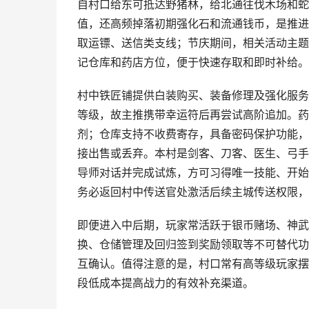
自村口给东可抵达野猪林，给北通往伐木场和蛇
值，还高频掉落初期强化石和流通钱币，是推进
取运镖、送信类支线；节庆期间，相关活动主题
记仓库和药店方位，便于快速存取和即时补给。
村中铁匠铺提供白装购买、装备修理及强化服务
等级，故主推携带幸运符后再尝试高阶追加。药
剂；仓库支持不收费寄存，具备密码保护功能，
接出售或丢弃。本村是剑客、刀客、医生、弓手
导师对话并完成试炼，方可习得唯一技能、开始
务必返回村中传送官处激活后续主城传送权限，
即便进入中后期，玩家常活跃于银币赌场、神武
换、仓储管理及回归签到奖励领取等不可替代功
互确认。值得注意的是，村口常有高等级玩家摆
段低成本提高战力的有效补充渠道。