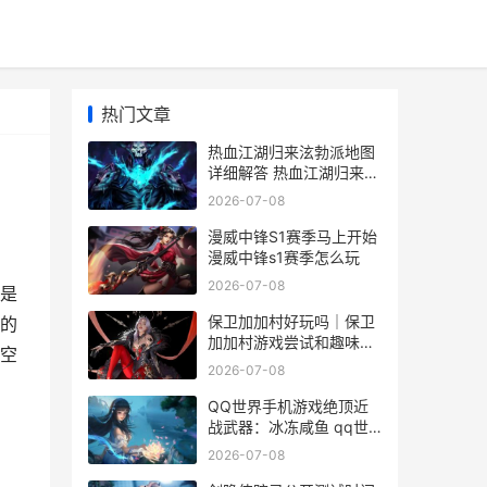
热门文章
热血江湖归来泫勃派地图
详细解答 热血江湖归来泫
勃城商业街
2026-07-08
漫威中锋S1赛季马上开始
漫威中锋s1赛季怎么玩
2026-07-08
是
保卫加加村好玩吗｜保卫
的
加加村游戏尝试和趣味性
空
深度解析 保卫村庄的游戏
2026-07-08
手机游戏
QQ世界手机游戏绝顶近
战武器：冰冻咸鱼 qq世
界手机游戏怎么玩
2026-07-08