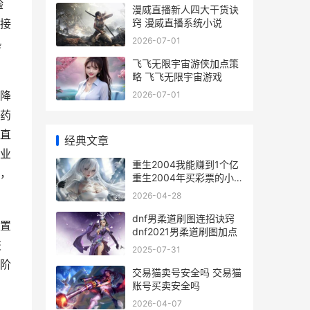
验
漫威直播新人四大干货诀
窍 漫威直播系统小说
接
2026-07-01
熟
飞飞无限宇宙游侠加点策
略 飞飞无限宇宙游戏
降
2026-07-01
药
直
经典文章
业
重生2004我能赚到1个亿
，
重生2004年买彩票的小
说
2026-04-28
dnf男柔道刷图连招诀窍
置
dnf2021男柔道刷图加点
交
2025-07-31
阶
交易猫卖号安全吗 交易猫
账号买卖安全吗
2026-04-07