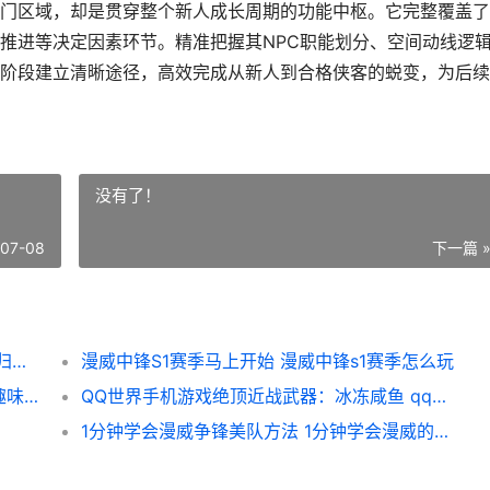
门区域，却是贯穿整个新人成长周期的功能中枢。它完整覆盖了
推进等决定因素环节。精准把握其NPC职能划分、空间动线逻
阶段建立清晰途径，高效完成从新人到合格侠客的蜕变，为后续
没有了！
-07-08
下一篇 
热血江湖归来泫勃派地图详细解答 热血江湖归来泫勃城商业街
漫威中锋S1赛季马上开始 漫威中锋s1赛季怎么玩
保卫加加村好玩吗｜保卫加加村游戏尝试和趣味性深度解析 保卫村庄的游戏手机游戏
QQ世界手机游戏绝顶近战武器：冰冻咸鱼 qq世界手机游戏怎么玩
1分钟学会漫威争锋美队方法 1分钟学会漫威的视频