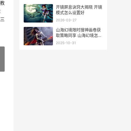
教
开镜屏息诀窍大揭晓 开镜
辑
模式怎么设置好
三
2026-03-27
山海幻境限时搜神画卷获
取策略同享 山海幻境怎么
玩
2025-10-31
»