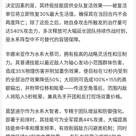
决定因素的是，其终极技能提供全队复活效果——被复活
单位将立即恢复30%最大生活值，确保其在当回合内不会
再度阵亡；除了这些之后，她自身攻击所触发的治疗量可
达540%攻击力，多次释放可大幅延长团队持续作战时刻，
是水系阵型中不可替代的容错保障。
辛娜米亚作为水系大祭司，拥有极高的战略灵活性和压制
力。其普通技能以最近敌人为轴心发动小范围群体伤害，
造成35%物理伤害并附加重伤效果，使目标在12秒内受到
的全部治疗效果降低50%；大招则可造成100%×155的高
额输出，并附带位移和眩晕——传送至角落后，范围内敌
人将陷入5秒眩晕，兼具先手开团和反打控场双重价格。
莫瑟迪尔作为水系大智者，专精于团队增益和防御强化。
部署于前排时，其技能可为全军提高44%攻速，大幅提高
技能命中率和爆发频率，有效削弱敌方闪避类机制；同时