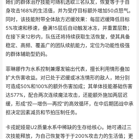
她们的群体治疗技能可随机选取三名队友，恢复等于于自
身攻击168%的生活值，并为受疗目标额外增加50点怒气。
同时，该技能附带全体敌方迟缓效果：每层迟缓降低目标
5%攻速和移速，叠满15层后自动触发冰冻，并重置层数；
在接下来12秒内，队伍还将持续获取生活恢复，使其具备
稳定、高频、覆盖广的团队续航能力，定位为功能性极强
的群体辅助型奶妈。
菲琳娜作为水系控制兼爆发输出代表，擅长利用情形叠加
扩大伤害收益。对已处于迟缓或冰冻情形的敌人，她分别
可造成50%和100%的额外伤害加成；其单体技能基础伤害
达577%，配合两次连续魔法攻击，还能额外施加两层迟
缓，形成“控—增伤—再控”的高效循环，在中后期团战中承
担决定因素减员和节拍压制任务。
卡戎妮娅是U2质量水系中稀缺的生存给核心。她可通过三
次技能释放，为自己恢复等于于200%攻击力的生活值；更