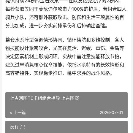
提供持续24秒的金盾效果——在队友接受治疗的2秒内，
每秒获取等同于莫瑟迪尔攻击力100%的护盾；若组合四人
骑兵小队，还可额外获取攻击、防御和生活三项属性的百
分比加成，进一步夯实前排承伤和后排输出基础。
整套水系阵型强调情形协同、循环续航和多维控制，各人
物技能设计紧密咬合，尤其在复活、迟缓、重伤、金盾等
决定因素机制上形成闭环。实战中需注意技能释放节拍，
避免过早消耗核心保命技能，依托水系特有的长效情形和
高容错特性，实现稳步推进、稳中求胜的战斗风格。
上古河图T0卡组组合指导 上古图案
« 上一篇
2026-07-01
没有了！