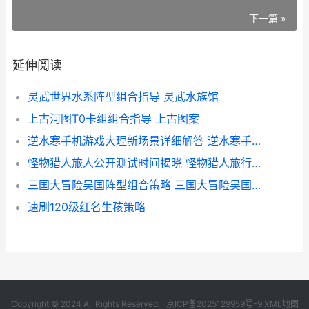
下一篇 »
延伸阅读
灵武世界水系阵型组合指导 灵武水族馆
上古河图T0卡组组合指导 上古图案
逆水寒手机游戏大理新场景详细解答 逆水寒手机app
怪物猎人旅人公开测试时间揭晓 怪物猎人旅行准备
三国大冒险吴国阵型组合策略 三国大冒险吴国后期厉害吗
速刷120级红名生孩策略
Copyright © 2024 All Rights Reserved.
京ICP备2025129959号-9
XML地图