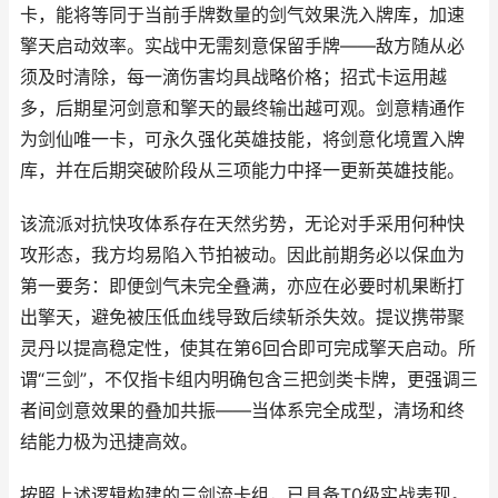
卡，能将等同于当前手牌数量的剑气效果洗入牌库，加速
擎天启动效率。实战中无需刻意保留手牌——敌方随从必
须及时清除，每一滴伤害均具战略价格；招式卡运用越
多，后期星河剑意和擎天的最终输出越可观。剑意精通作
为剑仙唯一卡，可永久强化英雄技能，将剑意化境置入牌
库，并在后期突破阶段从三项能力中择一更新英雄技能。
该流派对抗快攻体系存在天然劣势，无论对手采用何种快
攻形态，我方均易陷入节拍被动。因此前期务必以保血为
第一要务：即便剑气未完全叠满，亦应在必要时机果断打
出擎天，避免被压低血线导致后续斩杀失效。提议携带聚
灵丹以提高稳定性，使其在第6回合即可完成擎天启动。所
谓“三剑”，不仅指卡组内明确包含三把剑类卡牌，更强调三
者间剑意效果的叠加共振——当体系完全成型，清场和终
结能力极为迅捷高效。
按照上述逻辑构建的三剑流卡组，已具备T0级实战表现。