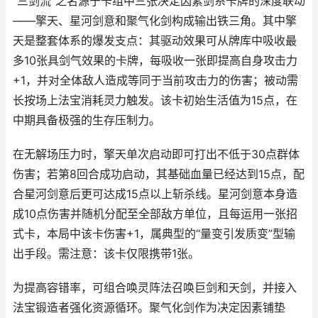
“三剑流”之名源于卡组中三张决定因素剑系卡牌的深度联动
——擎天、星河剑意和聚气化剑构成输出铁三角。其中擎
天是整套体系的爆发支点：其驱动效果可从牌库中吸收最
多10张具剑气效果的卡牌，每吸收一张即提高自身攻击力
+1，并对全体敌人造成等同于当前攻击力的伤害；被动需
长按场上法宝消耗灵力触发。该卡初始生活值为15点，在
中期具备极强的生存压制力。
在无解场压力时，擎天单次启动即可打出不低于30点群体
伤害；若第8回合成功启动，其基础血量已经达到15点，配
合星河剑意后更可达成15点以上斩杀线。星河剑意本身造
成10点伤害并随机分配至全部敌方单位，且每运用一张招
式卡，本局中该卡伤害+1，属典型的“量变引发质变”型输
出手段。需注意：该卡仅限携带1张。
为提高容错率，可组合唤灵阵法召唤巨剑和天剑，并接入
法宝锻造者强化资源循环。聚气化剑作为决定因素铺垫