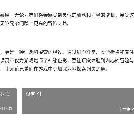
感应，无论兄弟们将会感受到灵气的涌动和力量的增长。接受这
无论兄弟们踏上更高的冒险之路。
，更是一种信念和探索的经过。通过细心准备、虔诚祈祷和专注
调灵不仅为游戏增添了神秘色彩，更让玩家体验到内心的冒险与
，让无论兄弟们在游戏中更加深入地探索调灵之道。
尽玩法
没有了！
-11-01
下一篇 