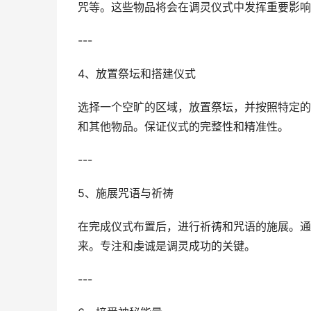
咒等。这些物品将会在调灵仪式中发挥重要影响
---
4、放置祭坛和搭建仪式
选择一个空旷的区域，放置祭坛，并按照特定的
和其他物品。保证仪式的完整性和精准性。
---
5、施展咒语与祈祷
在完成仪式布置后，进行祈祷和咒语的施展。通
来。专注和虔诚是调灵成功的关键。
---