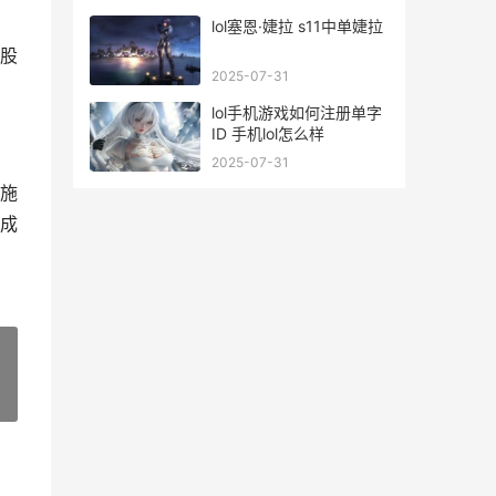
lol塞恩·婕拉 s11中单婕拉
股
2025-07-31
lol手机游戏如何注册单字
ID 手机lol怎么样
2025-07-31
施
成
»