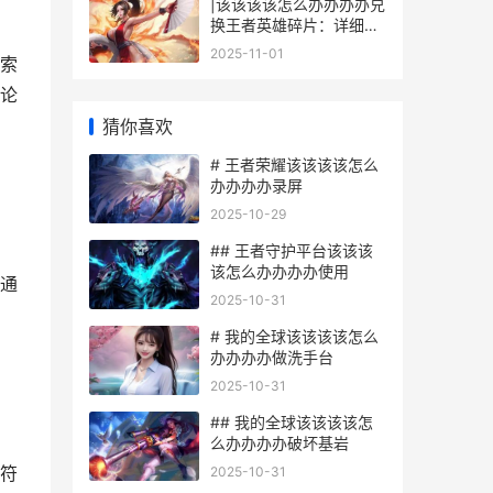
|该该该该怎么办办办办兑
换王者英雄碎片：详细玩
法和技巧攻略|
2025-11-01
索
论
猜你喜欢
# 王者荣耀该该该该怎么
办办办办录屏
2025-10-29
## 王者守护平台该该该
该怎么办办办办使用
通
2025-10-31
# 我的全球该该该该怎么
办办办办做洗手台
2025-10-31
## 我的全球该该该该怎
么办办办办破坏基岩
符
2025-10-31