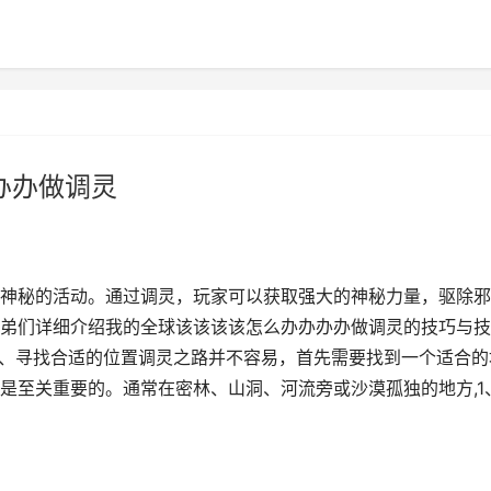
办办做调灵
神秘的活动。通过调灵，玩家可以获取强大的神秘力量，驱除邪
弟们详细介绍我的全球该该该该怎么办办办办做调灵的技巧与技
-2、寻找合适的位置调灵之路并不容易，首先需要找到一个适合的
是至关重要的。通常在密林、山洞、河流旁或沙漠孤独的地方,1