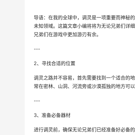
导语：在我的全球中，调灵是一项重要而神秘的
未知领域。这篇文章小编将将为无论兄弟们详细
兄弟们在游戏中更加游刃有余。
---
2、寻找合适的位置
调灵之路并不容易，首先需要找到一个适合的地
常在密林、山洞、河流旁或沙漠孤独的地方可以
---
3、准备必备器材
进行调灵前，确保无论兄弟们已经准备好必备的