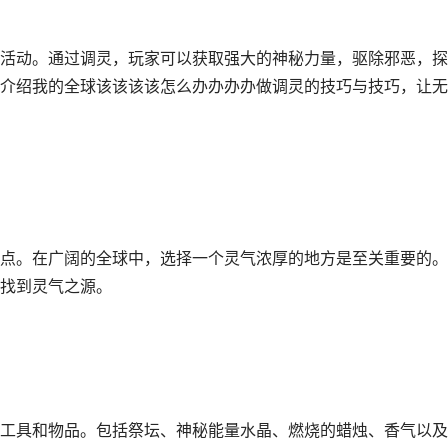
活动。通过调灵，玩家可以获取强大的神秘力量，驱除邪恶，探
介绍我的全球该该该该怎么办办办办做调灵的技巧与技巧，让无
点。在广阔的全球中，选择一个灵气浓厚的地方是至关重要的。
找到灵气之源。
工具和物品。包括祭坛、神秘能量水晶、燃烧的蜡烛、香气以及