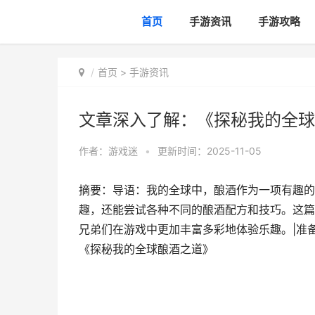
首页
手游资讯
手游攻略
首页
>
手游资讯
文章深入了解：《探秘我的全球
作者：
游戏迷
•
更新时间：2025-11-05
摘要：导语：我的全球中，酿酒作为一项有趣的
趣，还能尝试各种不同的酿酒配方和技巧。这篇
兄弟们在游戏中更加丰富多彩地体验乐趣。|准
《探秘我的全球酿酒之道》