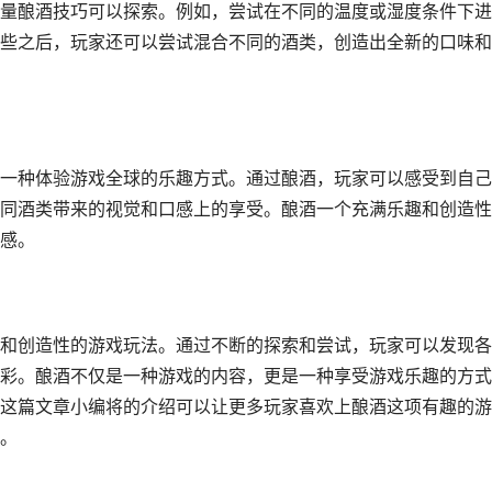
量酿酒技巧可以探索。例如，尝试在不同的温度或湿度条件下进
些之后，玩家还可以尝试混合不同的酒类，创造出全新的口味和
一种体验游戏全球的乐趣方式。通过酿酒，玩家可以感受到自己
同酒类带来的视觉和口感上的享受。酿酒一个充满乐趣和创造性
感。
和创造性的游戏玩法。通过不断的探索和尝试，玩家可以发现各
彩。酿酒不仅是一种游戏的内容，更是一种享受游戏乐趣的方式
这篇文章小编将的介绍可以让更多玩家喜欢上酿酒这项有趣的游
。