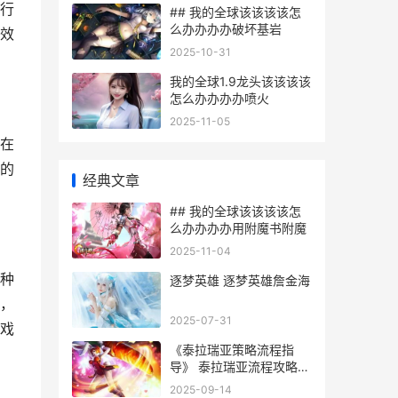
行
## 我的全球该该该该怎
么办办办办破坏基岩
效
2025-10-31
我的全球1.9龙头该该该该
怎么办办办办喷火
2025-11-05
在
的
经典文章
## 我的全球该该该该怎
么办办办办用附魔书附魔
2025-11-04
种
逐梦英雄 逐梦英雄詹金海
，
2025-07-31
戏
《泰拉瑞亚策略流程指
导》 泰拉瑞亚流程攻略
pc
2025-09-14