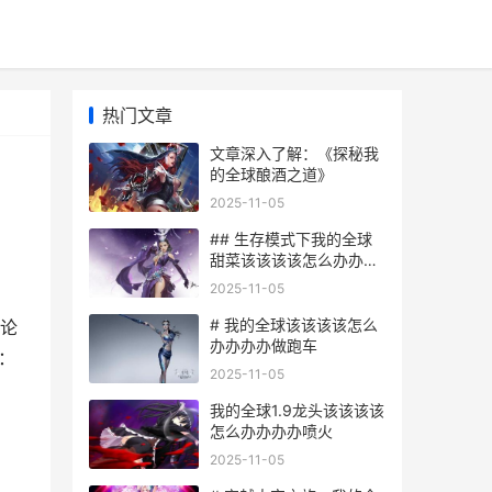
热门文章
文章深入了解：《探秘我
的全球酿酒之道》
2025-11-05
## 生存模式下我的全球
甜菜该该该该怎么办办办
办种
2025-11-05
# 我的全球该该该该怎么
论
办办办办做跑车
：
2025-11-05
我的全球1.9龙头该该该该
怎么办办办办喷火
2025-11-05