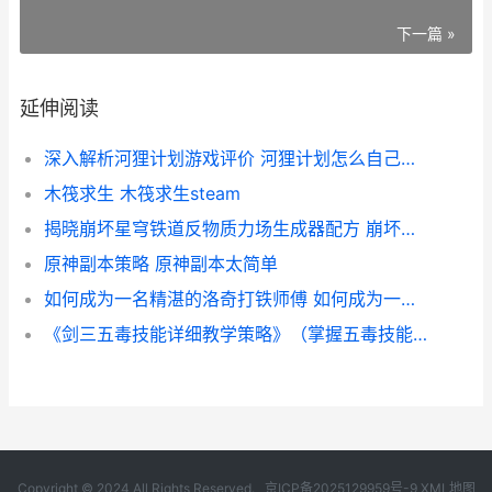
下一篇 »
延伸阅读
深入解析河狸计划游戏评价 河狸计划怎么自己做游戏
木筏求生 木筏求生steam
揭晓崩坏星穹铁道反物质力场生成器配方 崩坏星穹铁道演示
原神副本策略 原神副本太简单
如何成为一名精湛的洛奇打铁师傅 如何成为一名精神小妹
《剑三五毒技能详细教学策略》（掌握五毒技能 《剑三五毒技能怎么用
Copyright © 2024 All Rights Reserved.
京ICP备2025129959号-9
XML地图