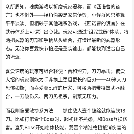
众所周知，魂类游戏以折磨玩家著称，而《匹诺曹的谎
言》也不例外——拐角偷袭是家常便饭，小怪群殴只能算
平平淡淡。但相较于其他魂系游戏，《匹诺曹的谎言》在
武器体系上可谓别出心裁。玩家可通过“诅咒武器”体系，将
两把武器的刃部和手柄从头组合，打造出最新的武器形
态。无论你喜爱快节拍还是重装输出，都能找到适合自己
的流派：
喜爱速度的玩家可组合轻便匕首和短刀，刀刀暴击；偏爱
大招的玩家则能为手斧换上更粗更长的巨刃——40米大刀
恐怖如斯；而喜爱叠buff的玩家，可将两把带特效武器融
合，一刀破伤风、两刀见祖宗，割菜无压力。
而我则偏爱敏捷系方法——抓住敌人壹个破绽就能连砍18
刀。比如打第壹个Boss时，起初还不熟悉，和Boss互换伤
害。直到Boss开始霸体技能，我壹个精准格挡抵消伤害的