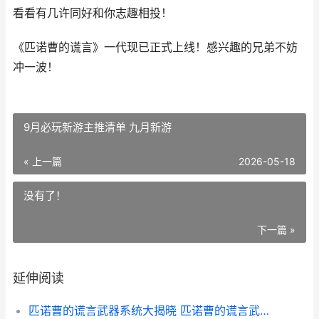
看看有几许同好和你志趣相投！
《匹诺曹的谎言》一代现已正式上线！感兴趣的兄弟不妨
冲一波！
9月必玩新游主推清单 九月新游
« 上一篇
2026-05-18
没有了！
下一篇 »
延伸阅读
匹诺曹的谎言武器系统大揭晓 匹诺曹的谎言武器最强搭配