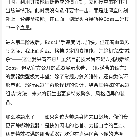
同时，利用其技能后摇造成的僵直期，立刻接重击将其打
出眩晕情形。此时我没有选择要命一击，而是趁僵直时刻
补上一套装备技能，在正面一剑爆头直接斩掉Boss三分其
中一个血量。
进入第二阶段后，Boss出手速度明显加快。但趁着血量见
底之际，我正面迎战、格挡决定因素技能，并趁机完成“减
杀”——这让我兴奋不已！虽然目前技术尚不足以挑战后续
Boss，但从官方公开的武器展示来看，《匹诺曹的谎言》
的武器类型极为丰盛：除了常规刀剑斧锤外，还有类似环
形电锯、骑行武器等奇形怪状的设计。结合其特殊的“武器
组装”方法，未来将衍生出更多特效繁多、风格迥异的装
备。
那么难题来了——如果各位大帅逼身陷末日战场，你们会
更青睐哪种武器？是快如闪电的匕首、力拔山兮的巨刃、
还是特效拉满的组合武器？欢迎在点评区留下你的选择！