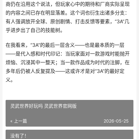
商仍在沿用这个说法，但玩家心中的期待和厂商实际呈现
的内容之间已存在明显落差。这个词也衍生出诸多分支：
有人强调放开全球、原创剧情、打击反馈等要素，“3A”几
乎进步出了自己的技能树。
在我看来，“3A”的最后一层含义——也是最本质的一层
——是代入感和时代印记：当玩家面对一款游戏时能抛开
烦恼、沉浸其中一整天；当一款作品成为时代的注脚，在
多年后仍被人反复提及——这或许才是对“3A”的最好定
义。
灵武世界好玩吗 灵武世界官网版
« 上一篇
2026-05-25
没有了！