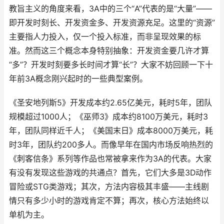
教旨主义的角度来看，3A中的三个“A”代表的是“大量”——
即开发时刻长、开发资金多、开发资源充足。这里的“资源”
主要指人力投入，仅一个投入标准，而非呈现效果的标
准。然而这三个概念本身特别抽象：开发资金要几许才算
“多”？开发时刻要多长时间才算“长”？大家不妨回顾一下十
年前3A概念刚兴起时的一些典型案例。
《圣安地列斯5》开发成本约2.65亿美元，耗时5年，团队
规模超过1000人；《巫师3》成本约8100万美元，耗时3
年，团队同样近千人；《美国末日》成本8000万美元，耗
时3年，团队约200多人。而像早年在国内市场反响热烈的
《刺客信条》系列等作品也常被拿来作为3A的代表。大家
有没有发现这些游戏的共通点？首先，它们大多是3D动作
冒险或STG类游戏；其次，方法内容极其丰盛——主线剧
情只有多少小时的游戏肯定不算；再次，核心方法始终以
单机为主。