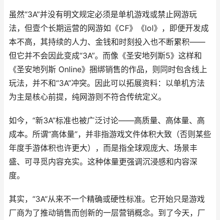
虽然“3A”并没有明文规定必须是单机游戏或禁止网游玩
法，但壹个长期运营的网游如《CF》《lol》，即便开发成
本不高，其持续的人力、金钱和时刻投入也不断累积——
但它并不会因此变成“3A”。而像《圣安地列斯5》这样和
《圣安地列斯 Online》捆绑销售的作品，则同时包含线上
玩法，并不和“3A”冲突。因此可以拓展资料：以单机方法
为主是核心前提，纯网游则不符合传统定义。
如今，“新3A”标准也被广泛讨论——高质量、高体量、高
成本。所谓“高体量”，并非指游戏文件体积大致（否则某些
年度手游体积也许更大），而是指全球观庞大、场景丰
盛、可寻觅内容充实。这种体量更强调沉浸感和内容深
度。
其实，“3A”从来不一个精确或硬性标准。它开始只是游戏
厂商为了推动销售而创新的一层营销概念。到了今天，厂