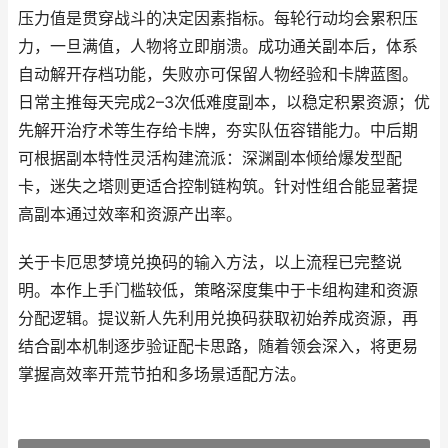
压力值是贯穿战斗的决定因素指标。每轮行动均会累积压
力，一旦满值，人物将立即崩溃。成功通关副本后，体系
自动解开存档功能，失败亦可保留人物经验和卡牌蓝图。
日常主推每天完成2–3次低难度副本，以稳定积累资源；优
先解开治疗术等生存给卡牌，夯实队伍容错能力。中后期
可根据副本特性灵活构建流派：深渊副本倾给爆发型配
卡，迷失之塔则更适合控制链构筑。针对性组合能显著提
高副本通过效率和资源产出率。
关于卡厄思梦境兑换码的输入方法，以上流程已完整说
明。本作上手门槛较低，策略深度集中于卡组构建和资源
分配逻辑。提议新人先利用兑换码获取初始养成资源，再
结合副本机制逐步验证配卡思路，随着领会深入，将更易
掌握高效率开荒节拍和多场景适配方法。