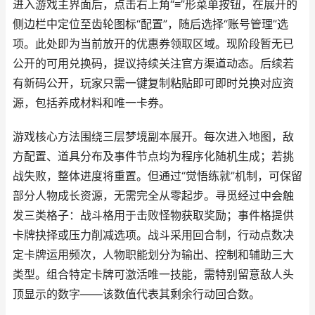
进入游戏主界面后，点击右上角“≡”形菜单按钮，在展开的
侧边栏中定位至齿轮图标“配置”，随后选择“账号管理”选
项。此处即为当前放开的优惠券领取区域。现阶段暂无已
公开的可用兑换码，提议持续关注官方渠道动态。后续若
有新码公开，玩家只需一键复制粘贴即可即时兑换对应资
源，包括养成材料和唯一卡券。
游戏核心方法围绕三层梦境副本展开。每次进入地图，敌
方配置、道具分布及事件节点均为程序化随机生成；若挑
战失败，整体进度将重置。但通过“觉悟练就”机制，可保留
部分人物成长资源，无需完全从零起步。寻觅经过中会触
发三类格子：战斗格用于击败怪物获取奖励；事件格提供
卡牌抉择或压力削减选项。战斗采用回合制，行动点数决
定卡牌运用频次，人物职能划分为输出、控制和辅助三大
类型。组合特定卡牌可激活唯一技能，需特别留意敌人头
顶显示的数字——该数值代表其剩余行动回合数。