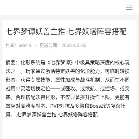
七界梦谭妖兽主推 七界妖塔阵容搭配
作者：
admin
•
更新时间：2026-05-26
摘要：化形系统是《七界梦谭》中极具策略深度的核心玩
法之一。玩家通过激活特定妖兽的化形能力，可临时转换
形态，获得专属技能、属性加成与战斗机制，从而在不同
战局中灵活切换定位——或强攻、或续航、或控场、或突
袭。合理搭配妖兽化形，不仅显著提升操作上限，更能有
效应对高难度副本、PVP对抗及多阶段Boss战等复杂场
景。,七界梦谭妖兽主推 七界妖塔阵容搭配