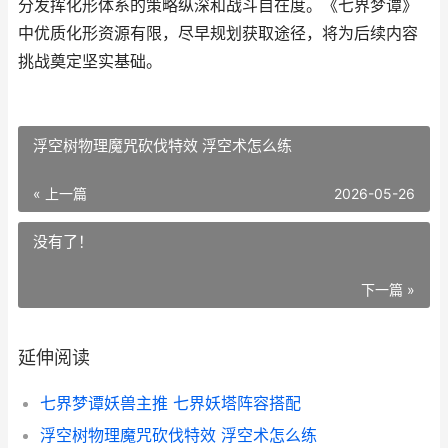
分发挥化形体系的策略纵深和战斗自在度。《七界梦谭》
中优质化形资源有限，尽早规划获取途径，将为后续内容
挑战奠定坚实基础。
浮空树物理魔咒砍伐特效 浮空术怎么练
« 上一篇
2026-05-26
没有了！
下一篇 »
延伸阅读
七界梦谭妖兽主推 七界妖塔阵容搭配
浮空树物理魔咒砍伐特效 浮空术怎么练