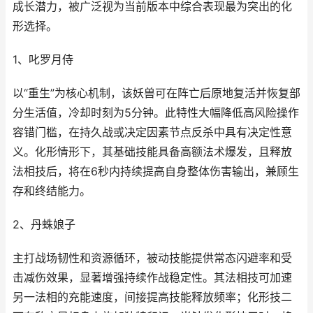
成长潜力，被广泛视为当前版本中综合表现最为突出的化
形选择。
1、叱罗月侍
以“重生”为核心机制，该妖兽可在阵亡后原地复活并恢复部
分生活值，冷却时刻为5分钟。此特性大幅降低高风险操作
容错门槛，在持久战或决定因素节点反杀中具有决定性意
义。化形情形下，其基础技能具备高额法术爆发，且释放
法相技后，将在6秒内持续提高自身整体伤害输出，兼顾生
存和终结能力。
2、丹蛛娘子
主打战场韧性和资源循环，被动技能提供常态闪避率和受
击减伤效果，显著增强持续作战稳定性。其法相技可加速
另一法相的充能速度，间接提高技能释放频率；化形技二