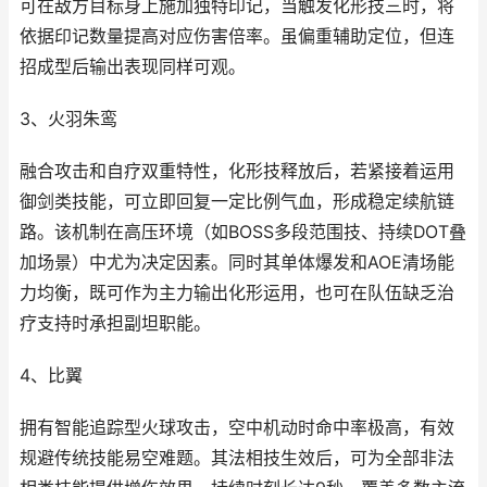
可在敌方目标身上施加独特印记，当触发化形技三时，将
依据印记数量提高对应伤害倍率。虽偏重辅助定位，但连
招成型后输出表现同样可观。
3、火羽朱鸾
融合攻击和自疗双重特性，化形技释放后，若紧接着运用
御剑类技能，可立即回复一定比例气血，形成稳定续航链
路。该机制在高压环境（如BOSS多段范围技、持续DOT叠
加场景）中尤为决定因素。同时其单体爆发和AOE清场能
力均衡，既可作为主力输出化形运用，也可在队伍缺乏治
疗支持时承担副坦职能。
4、比翼
拥有智能追踪型火球攻击，空中机动时命中率极高，有效
规避传统技能易空难题。其法相技生效后，可为全部非法