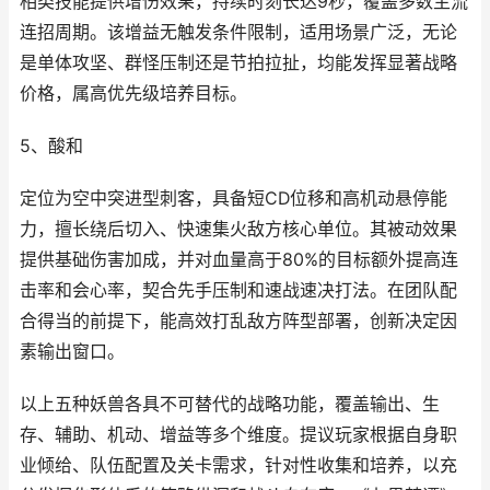
相类技能提供增伤效果，持续时刻长达9秒，覆盖多数主流
连招周期。该增益无触发条件限制，适用场景广泛，无论
是单体攻坚、群怪压制还是节拍拉扯，均能发挥显著战略
价格，属高优先级培养目标。
5、酸和
定位为空中突进型刺客，具备短CD位移和高机动悬停能
力，擅长绕后切入、快速集火敌方核心单位。其被动效果
提供基础伤害加成，并对血量高于80%的目标额外提高连
击率和会心率，契合先手压制和速战速决打法。在团队配
合得当的前提下，能高效打乱敌方阵型部署，创新决定因
素输出窗口。
以上五种妖兽各具不可替代的战略功能，覆盖输出、生
存、辅助、机动、增益等多个维度。提议玩家根据自身职
业倾给、队伍配置及关卡需求，针对性收集和培养，以充