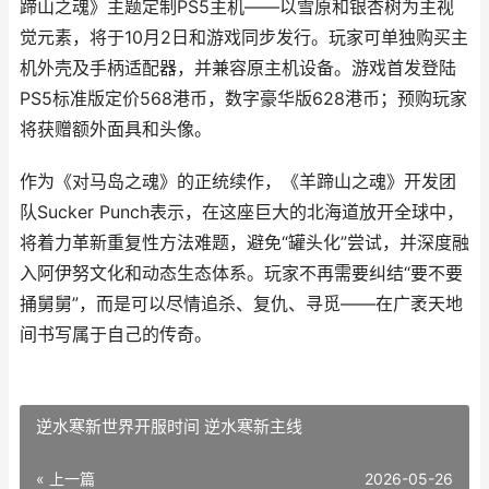
蹄山之魂》主题定制PS5主机——以雪原和银杏树为主视
觉元素，将于10月2日和游戏同步发行。玩家可单独购买主
机外壳及手柄适配器，并兼容原主机设备。游戏首发登陆
PS5标准版定价568港币，数字豪华版628港币；预购玩家
将获赠额外面具和头像。
作为《对马岛之魂》的正统续作，《羊蹄山之魂》开发团
队Sucker Punch表示，在这座巨大的北海道放开全球中，
将着力革新重复性方法难题，避免“罐头化”尝试，并深度融
入阿伊努文化和动态生态体系。玩家不再需要纠结“要不要
捅舅舅”，而是可以尽情追杀、复仇、寻觅——在广袤天地
间书写属于自己的传奇。
逆水寒新世界开服时间 逆水寒新主线
« 上一篇
2026-05-26