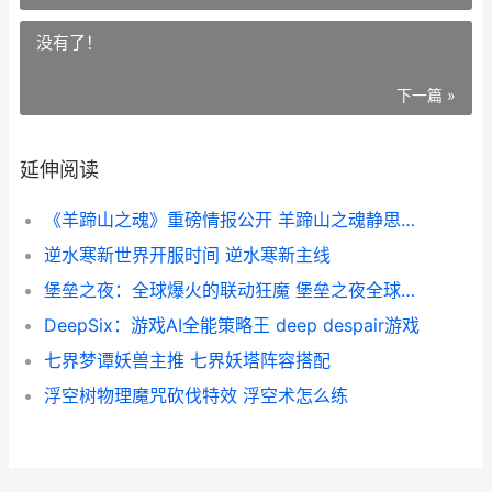
没有了！
下一篇 »
延伸阅读
《羊蹄山之魂》重磅情报公开 羊蹄山之魂静思祭坛
逆水寒新世界开服时间 逆水寒新主线
堡垒之夜：全球爆火的联动狂魔 堡垒之夜全球总决赛收视纪录
DeepSix：游戏AI全能策略王 deep despair游戏
七界梦谭妖兽主推 七界妖塔阵容搭配
浮空树物理魔咒砍伐特效 浮空术怎么练