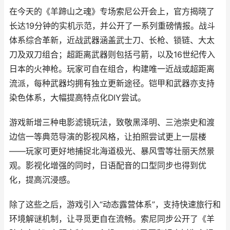
在今天的《羊蹄山之魂》专场索尼公开会上，官方揭晓了
长达19分钟的实机示范，并公开了一系列重磅情报。战斗
体系综合革新，近战武器涵盖武士刀、长枪、锁链、大太
刀及双刀组合；超距离武器则包括弓箭，以及16世纪传入
日本的火神枪。玩家可自在组合，构建唯一近战或超距离
流派，每种武器均拥有独立更新途径。铠甲和武器亦支持
染色体系，大幅提高特点化DIY尝试。
游戏新增三种电影滤镜玩法，致敬黑泽明、三池崇史和渡
边信一等典范导演的影视风格，让拍照尝试更上一层楼
——玩家可更好地捕捉北海道极光、暴风雪等壮丽天然景
观。影视化增强的同时，日语配音的口型同步也得到优
化，提高沉浸感。
除了这些之后，游戏引入“动态露营体系”，支持快速旅行和
环境解谜机制，让寻觅更自在流畅。索尼同步公开了《羊