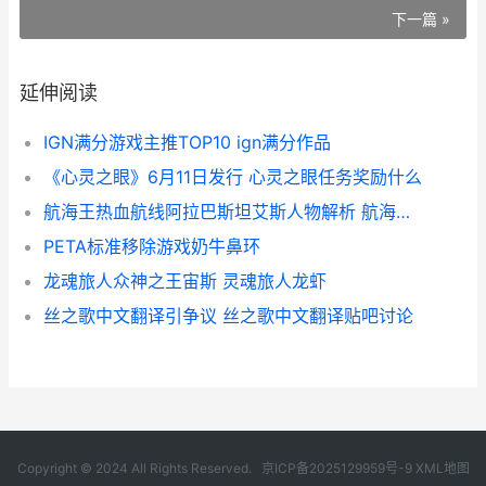
下一篇 »
延伸阅读
IGN满分游戏主推TOP10 ign满分作品
《心灵之眼》6月11日发行 心灵之眼任务奖励什么
航海王热血航线阿拉巴斯坦艾斯人物解析 航海王热血航线是哪个公司的
PETA标准移除游戏奶牛鼻环
龙魂旅人众神之王宙斯 灵魂旅人龙虾
丝之歌中文翻译引争议 丝之歌中文翻译贴吧讨论
Copyright © 2024 All Rights Reserved.
京ICP备2025129959号-9
XML地图