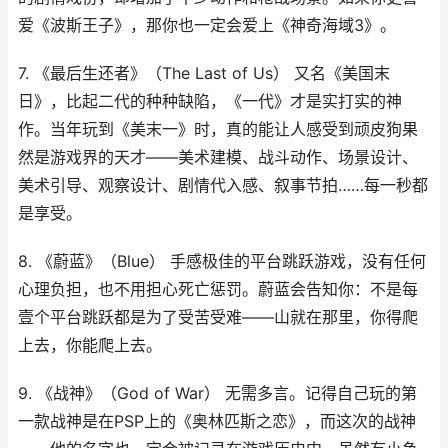
爱《波斯王子》，那你也一定会爱上《神奇海域3》。
7. 《最后生还者》（The Last of Us） 又名《美国末
日》，比起二代的种种缺陷，《一代》才是实打实的神
作。当年玩到《美末一》时，真的能让人感受到顽皮狗果
然是游戏界的天才——美术建模、战斗动作、场景设计、
美术引导、观察设计、剧情代入感、叙事节拍……每一秒都
是享受。
8. 《蔚蓝》（Blue） 手感极佳的平台跳跃游戏，没有任何
心理负担，也不用担心死亡惩罚。蔚蓝会告知你：不是每
壹个平台跳跃都是为了受苦受难——山就在那里，你得爬
上去，你能爬上去。
9. 《战神》（God of War） 无需多言。记得自己玩的第
一款战神是在PSP上的《奥林匹斯之恋》，而这次的战神