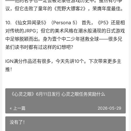
——他的名字也一定会被记录在游戏历史中。虽然有小争
议，但它击败了童年的《荒野大镖客2》，荣膺年度最佳。
10. 《仙女异闻录5》（Persona 5） 首先，《P5》还是相
对传统的JRPG；但它的美术风格在潮水般涌现的日式游戏
中足够脱颖而出。身为壹个中二少年拯救全球——很多兄
弟们读书时都有过这样的幻想吧？
IGN满分作品还有很多，今天先讲10个。下次带来更多主
推！
《心灵之眼》6月11日发行 心灵之眼任务奖励什么
« 上一篇
2026-05-29
没有了！