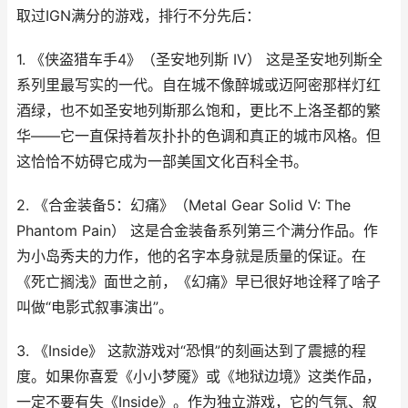
取过IGN满分的游戏，排行不分先后：
1. 《侠盗猎车手4》（圣安地列斯 IV） 这是圣安地列斯全
系列里最写实的一代。自在城不像醉城或迈阿密那样灯红
酒绿，也不如圣安地列斯那么饱和，更比不上洛圣都的繁
华——它一直保持着灰扑扑的色调和真正的城市风格。但
这恰恰不妨碍它成为一部美国文化百科全书。
2. 《合金装备5：幻痛》（Metal Gear Solid V: The
Phantom Pain） 这是合金装备系列第三个满分作品。作
为小岛秀夫的力作，他的名字本身就是质量的保证。在
《死亡搁浅》面世之前，《幻痛》早已很好地诠释了啥子
叫做“电影式叙事演出”。
3. 《Inside》 这款游戏对“恐惧”的刻画达到了震撼的程
度。如果你喜爱《小小梦魇》或《地狱边境》这类作品，
一定不要有失《Inside》。作为独立游戏，它的气氛、叙