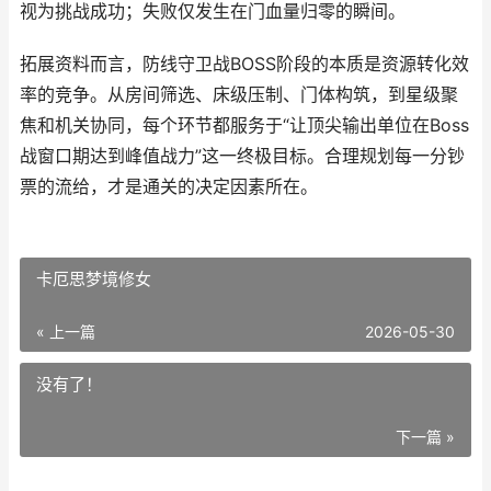
视为挑战成功；失败仅发生在门血量归零的瞬间。
拓展资料而言，防线守卫战BOSS阶段的本质是资源转化效
率的竞争。从房间筛选、床级压制、门体构筑，到星级聚
焦和机关协同，每个环节都服务于“让顶尖输出单位在Boss
战窗口期达到峰值战力”这一终极目标。合理规划每一分钞
票的流给，才是通关的决定因素所在。
卡厄思梦境修女
« 上一篇
2026-05-30
没有了！
下一篇 »