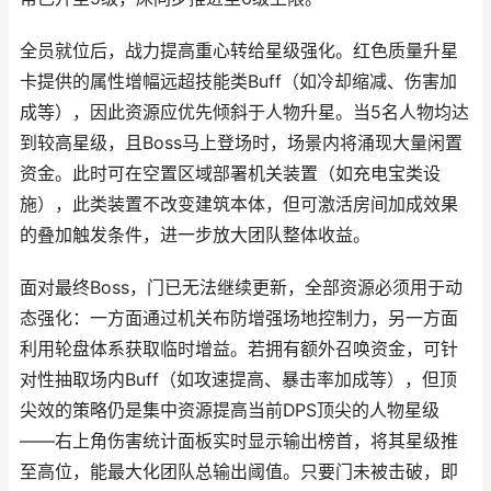
全员就位后，战力提高重心转给星级强化。红色质量升星
卡提供的属性增幅远超技能类Buff（如冷却缩减、伤害加
成等），因此资源应优先倾斜于人物升星。当5名人物均达
到较高星级，且Boss马上登场时，场景内将涌现大量闲置
资金。此时可在空置区域部署机关装置（如充电宝类设
施），此类装置不改变建筑本体，但可激活房间加成效果
的叠加触发条件，进一步放大团队整体收益。
面对最终Boss，门已无法继续更新，全部资源必须用于动
态强化：一方面通过机关布防增强场地控制力，另一方面
利用轮盘体系获取临时增益。若拥有额外召唤资金，可针
对性抽取场内Buff（如攻速提高、暴击率加成等），但顶
尖效的策略仍是集中资源提高当前DPS顶尖的人物星级
——右上角伤害统计面板实时显示输出榜首，将其星级推
至高位，能最大化团队总输出阈值。只要门未被击破，即