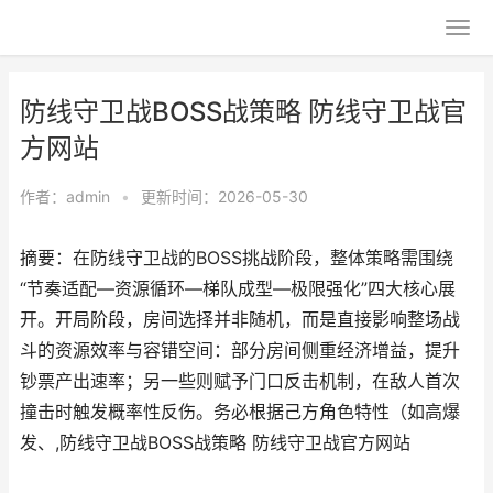
防线守卫战BOSS战策略 防线守卫战官
方网站
作者：
admin
•
更新时间：2026-05-30
摘要：在防线守卫战的BOSS挑战阶段，整体策略需围绕
“节奏适配—资源循环—梯队成型—极限强化”四大核心展
开。开局阶段，房间选择并非随机，而是直接影响整场战
斗的资源效率与容错空间：部分房间侧重经济增益，提升
钞票产出速率；另一些则赋予门口反击机制，在敌人首次
撞击时触发概率性反伤。务必根据己方角色特性（如高爆
发、,防线守卫战BOSS战策略 防线守卫战官方网站