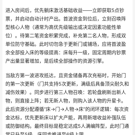
进入房间后，优先躺床激活基础收益——立即获取5点钞
票，并启动自动计时产出。首波资金到位后，立刻召唤阵
型核心人物（通常为高优先级输出或决定因素功能性单
位）。待第二笔资金积累完成，补充第二名人物，形成双
单位防守基础。此时切勿急于更新门或铺场，应将首波盈
余全部投入床的等级提高：床每升一级，固定周期内钞票
产出量显著增加，是后续全部操作的资源引擎。
当敌方第一波进攻抵达，且资金储备再次充裕时，开始门
的第一次更新（门共支持5次更新，满级后具备顶尖耐久和
减伤效果）。同步进行第三人物召唤：若轮盘刷新出新人
物，则直接上阵；若无新人物，则购入该人物的升星卡。
此后资源分配遵循“床→门→人物→床”的闭环逻辑：每次资
金达标，优先更新床以扩大产能，再用新增收益补强队伍
或防御结构。最终目标是稳定达成5人满编阵型，此时门通
常已升至5级，床同步推进至6级上限。