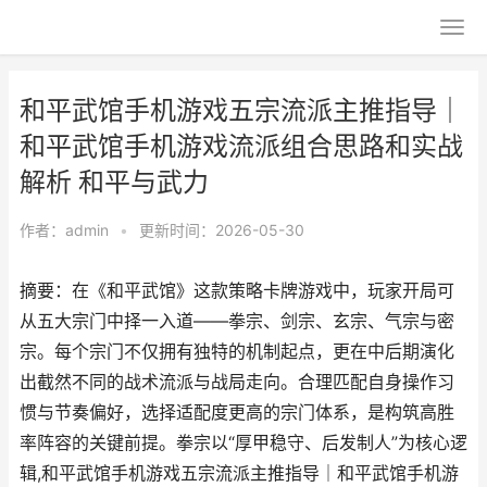
和平武馆手机游戏五宗流派主推指导｜
和平武馆手机游戏流派组合思路和实战
解析 和平与武力
作者：
admin
•
更新时间：2026-05-30
摘要：在《和平武馆》这款策略卡牌游戏中，玩家开局可
从五大宗门中择一入道——拳宗、剑宗、玄宗、气宗与密
宗。每个宗门不仅拥有独特的机制起点，更在中后期演化
出截然不同的战术流派与战局走向。合理匹配自身操作习
惯与节奏偏好，选择适配度更高的宗门体系，是构筑高胜
率阵容的关键前提。拳宗以“厚甲稳守、后发制人”为核心逻
辑,和平武馆手机游戏五宗流派主推指导｜和平武馆手机游