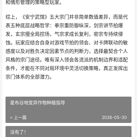
和情形管理的策略型玩家。
综上，《安宁武馆》五大宗门并非简单数值差异，而是代
表五种底层战略哲学：拳宗重防御纵深，剑宗讲节拍爆
发，玄宗擅全局控场，气宗求成长复利，密宗专持续侵
蚀。玩家应结合自身对游戏节拍的领会、对卡牌联动的敏
感度以及对胜负决定因素节点的判断力，选择最契合个人
风格的宗门途径。唯有深入领会各流派的机制边界和适配
条件，才能在不同对局环境中灵活切换策略，真正发挥出
宗门体系的全部潜力。
星布谷地变异作物种植指导
« 上一篇
2026-05-30
没有了！