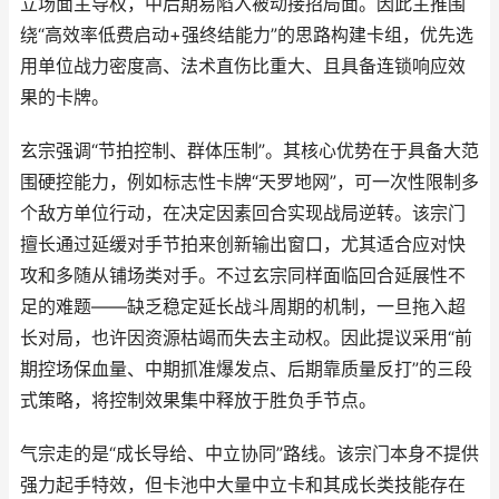
立场面主导权，中后期易陷入被动接招局面。因此主推围
绕“高效率低费启动+强终结能力”的思路构建卡组，优先选
用单位战力密度高、法术直伤比重大、且具备连锁响应效
果的卡牌。
玄宗强调“节拍控制、群体压制”。其核心优势在于具备大范
围硬控能力，例如标志性卡牌“天罗地网”，可一次性限制多
个敌方单位行动，在决定因素回合实现战局逆转。该宗门
擅长通过延缓对手节拍来创新输出窗口，尤其适合应对快
攻和多随从铺场类对手。不过玄宗同样面临回合延展性不
足的难题——缺乏稳定延长战斗周期的机制，一旦拖入超
长对局，也许因资源枯竭而失去主动权。因此提议采用“前
期控场保血量、中期抓准爆发点、后期靠质量反打”的三段
式策略，将控制效果集中释放于胜负手节点。
气宗走的是“成长导给、中立协同”路线。该宗门本身不提供
强力起手特效，但卡池中大量中立卡和其成长类技能存在