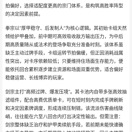
拍偏好，选择适配度更高的宗门体系，是构筑高胜率阵型
的决定因素前提。
拳宗以“厚甲稳守、后发制人”为核心逻辑。其初始卡组天然
倾给护甲叠加，前中期可高效吸收敌方输出压力，为中后
期高质量随从或法术的登场争取充分准备时刻。该体系虽
缺乏主动过牌手段，卡组运转节拍偏缓，但正因消耗战属
性突出，对卡序依赖较低；只要维持住场面生存能力，便
能依托回合累积逐步建立资源和场面双重优势，适合偏好
稳健运营、长线博弈的玩家。
剑宗主打“高频过牌、爆发压境”。其卡池内自带多张高效抽
滤组件，配合高费优质单卡，可在短时刻内完成手牌刷新
和决定因素牌调度，形成连续压制链。该流派伤害曲线陡
峭，往往能在六至八回合内打出决定性输出。但需注意：
剑宗整体缺乏治疗和护甲类续航手段，若前期未能快速确