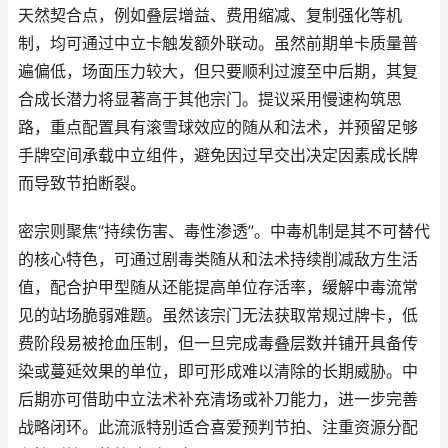
天然契合点，例如叠层增益、费用缩减、复制强化等机
制，均可通过中立卡触发额外联动。虽然前期单卡质量普
遍偏低，场面压力较大，但只要顺利过渡至中后期，其复
合成长潜力将显著高于其他宗门。提议采用慢速构筑思
路，重点配置具有滚雪球效应的随从和法术，并预留足够
手牌空间承载中立组件，避免因过早交出决定因素成长牌
而导致节拍断裂。
密宗则聚焦“持续伤害、毒性渗透”。中毒机制是其不可替代
的核心特色，可通过剧毒类随从和法术持续削减敌方生活
值，配合护甲型随从还能提高单位存活率，缓解中毒流常
见的站场脆弱难题。虽然该宗门无法获取常规过牌卡，低
费阶段易被抢血压制，但一旦完成毒叠层数并铺开具备传
染或蔓延效果的单位，即可形成难以清除的长期威胁。中
后期亦可借助中立法术补充清场或补刀能力，进一步完善
战略闭环。此流派特别适合喜爱预判节拍、注重资源分配