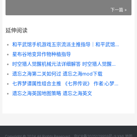
下一篇 »
延伸阅读
和平武馆手机游戏五宗流派主推指导｜和平武馆手机游戏流派组合思路和实战解析 和平与武力
星布谷地变异作物种植指导
时空猎人觉醒机械元法详细解答 时空猎人觉醒机关怎么过
遗忘之海第二关如何过 遗忘之海mod下载
七界梦谭属性组合主推 《七界传说》 作者:心梦无痕
遗忘之海英国地图策略 遗忘之海英文
Copyright © 2024 All Rights Reserved.
京ICP备2025129959号-9
XML地图