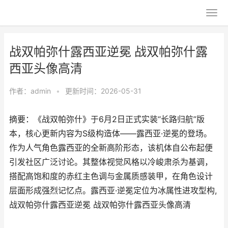
战双帕弥什露西亚逆冕 战双帕弥什露
西亚头像高清
作者：
admin
•
更新时间：2026-05-31
摘要：《战双帕弥什》于6月2日正式实装“长路归航”版
本，核心更新内容为S级构造体——露西亚·逆冕的登场。
作为人气角色露西亚的全新高阶形态，该机体自公布起便
引发社区广泛讨论。其整体视觉风格以冷峻肃杀为基调，
搭配高饱和度的赤红主色调与金属质感装甲，在角色设计
层面形成强烈记忆点。露西亚·逆冕定位为冰属性进攻型构,
战双帕弥什露西亚逆冕 战双帕弥什露西亚头像高清