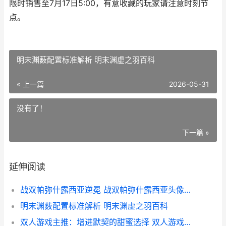
限时销售至7月17日5:00，有意收藏的玩家请注意时刻节
点。
明末渊薮配置标准解析 明末渊虚之羽百科
« 上一篇
2026-05-31
没有了！
下一篇 »
延伸阅读
战双帕弥什露西亚逆冕 战双帕弥什露西亚头像高清
明末渊薮配置标准解析 明末渊虚之羽百科
双人游戏主推：增进默契的甜蜜选择 双人游戏合集1