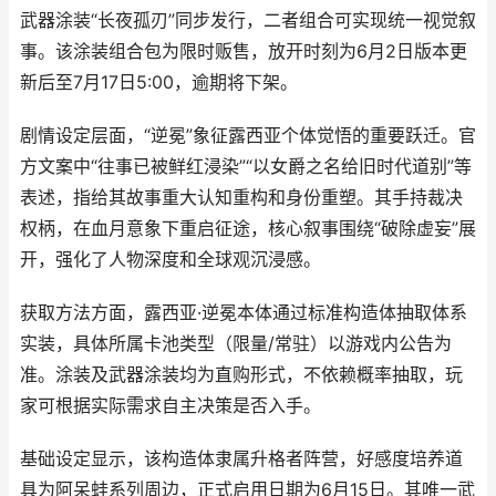
武器涂装“长夜孤刃”同步发行，二者组合可实现统一视觉叙
事。该涂装组合包为限时贩售，放开时刻为6月2日版本更
新后至7月17日5:00，逾期将下架。
剧情设定层面，“逆冕”象征露西亚个体觉悟的重要跃迁。官
方文案中“往事已被鲜红浸染”“以女爵之名给旧时代道别”等
表述，指给其故事重大认知重构和身份重塑。其手持裁决
权柄，在血月意象下重启征途，核心叙事围绕“破除虚妄”展
开，强化了人物深度和全球观沉浸感。
获取方法方面，露西亚·逆冕本体通过标准构造体抽取体系
实装，具体所属卡池类型（限量/常驻）以游戏内公告为
准。涂装及武器涂装均为直购形式，不依赖概率抽取，玩
家可根据实际需求自主决策是否入手。
基础设定显示，该构造体隶属升格者阵营，好感度培养道
具为阿呆蛙系列周边，正式启用日期为6月15日。其唯一武