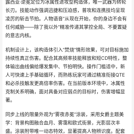
露西亚·逆冕定位为冰属性进攻型构造体，唯一武器为转轮
长刃。技能动作强调迅捷和压迫感，普攻和连携技均呈现
凌厉的斩击节拍。人物语音“从现在开始，你的身边不会有
任何威胁——除了我以外”精准传递其掌控全局、不要置疑
的意志内核。
机制设计上，该构造体引入“焚烧”情形效果，可对目标施加
持续性真正伤害。配合其高频率技能释放和短CD特性，整
体输出曲线偏给爆发集中、节拍明快。操作门槛适中，新
人可快速上手基础循环，而熟练玩家可通过精准衔接QTE
和必杀技触发更高倍率伤害。在当前版本环境中，冰属性
克制关系明确，面对具备对应弱点的目标时，伤害增幅显
著。
同步上线的限量外观为“雾夜赤冕”涂装，采用女爵主题美
学：背景构图融合血月、雾霭和欧式街景，光影层次丰
盛。涂装附带唯一动态特效，显著提高人物辨识度。配套