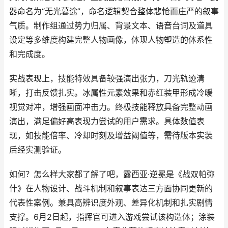
器命名为“无光暮途”，命名逻辑契合整体悲怆而庄严的叙事
气质。制作组通过势力归属、背景文本、语音台词及道具
设定等多维度构建完整人物画像，体现人物塑造的体系性
和完成度。
实战表现上，技能特效具备较强演出张力，刀光轨迹清
晰，打击反馈扎实。冰属性元素效果和赤红装甲形成冷暖
视觉对冲，增强画面冲击力。终极技能释放具备完整动画
演出，满足偏好高表现力尝试的用户需求。具体数值表
现，如技能倍率、冷却时刻及增益阈值等，需待版本实装
后经实测验证。
如何？怎么样大家都了解了吧，露西亚·逆冕是《战双帕弥
什》在人物设计、战斗机制和叙事表达三方面协同更新的
代表性案例。兼具高辨识度外观、差异化机制和扎实剧情
支撑。6月2日起，指挥官可进入游戏尝试该构造体；涂装